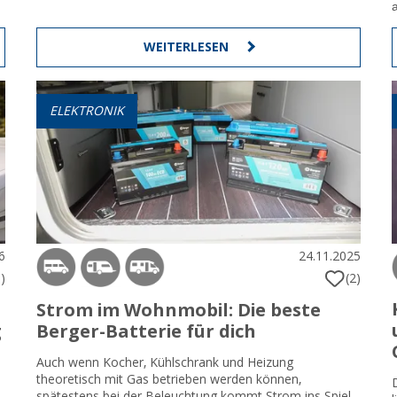
WEITERLESEN
ELEKTRONIK
6
24.11.2025
)
(2)
Strom im Wohnmobil: Die beste
g
Berger-Batterie für dich
Auch wenn Kocher, Kühlschrank und Heizung
theoretisch mit Gas betrieben werden können,
spätestens bei der Beleuchtung kommt Strom ins Spiel