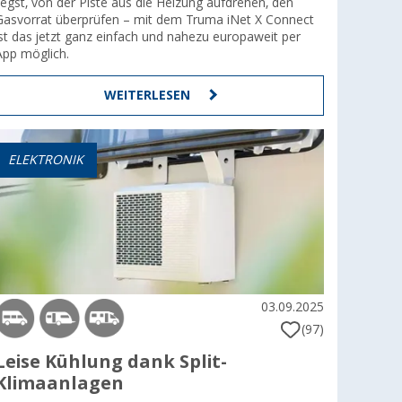
liegst, von der Piste aus die Heizung aufdrehen, den
Gasvorrat überprüfen – mit dem Truma iNet X Connect
ist das jetzt ganz einfach und nahezu europaweit per
App möglich.
WEITERLESEN
ELEKTRONIK
03.09.2025
(97)
Leise Kühlung dank Split-
Klimaanlagen