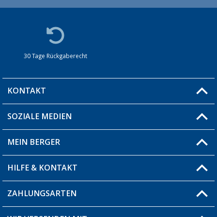
30 Tage Rückgaberecht
KONTAKT
SOZIALE MEDIEN
Du hast eine Frage?
MEIN BERGER
Filiale finden
HILFE & KONTAKT
Blog
Produkttester
ZAHLUNGSARTEN
Fragen & Antworten / FAQ
Berger Bewusst
Versandinformationen