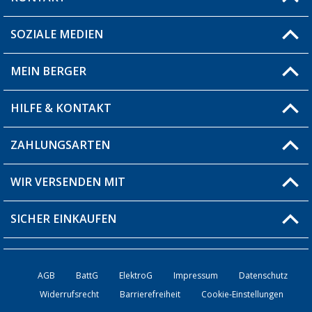
SOZIALE MEDIEN
Du hast eine Frage?
MEIN BERGER
Filiale finden
HILFE & KONTAKT
Blog
Produkttester
ZAHLUNGSARTEN
Fragen & Antworten / FAQ
Berger Bewusst
Versandinformationen
WIR VERSENDEN MIT
Über uns
Rücksendung
SICHER EINKAUFEN
Bestellstatus
Händler werden
AGB
BattG
ElektroG
Impressum
Datenschutz
Widerrufsrecht
Barrierefreiheit
Cookie-Einstellungen
Kontakt