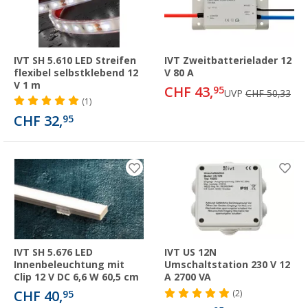
IVT SH 5.610 LED Streifen
IVT Zweitbatterielader 12
flexibel selbstklebend 12
V 80 A
V 1 m
CHF 43,
95
UVP
CHF 50,33
(1)
CHF 32,
95
IVT SH 5.676 LED
IVT US 12N
Innenbeleuchtung mit
Umschaltstation 230 V 12
Clip 12 V DC 6,6 W 60,5 cm
A 2700 VA
CHF 40,
95
(2)