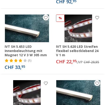
CHF 92,
95
%
IVT SH 5.653 LED
IVT SH 5.620 LED Streifen
Innenbeleuchtung mit
flexibel selbstklebend 24
Magnet 12 V 3 W 305 mm
V 1 m
CHF 22,
(1)
95
UVP
CHF 29,95
CHF 33,
95