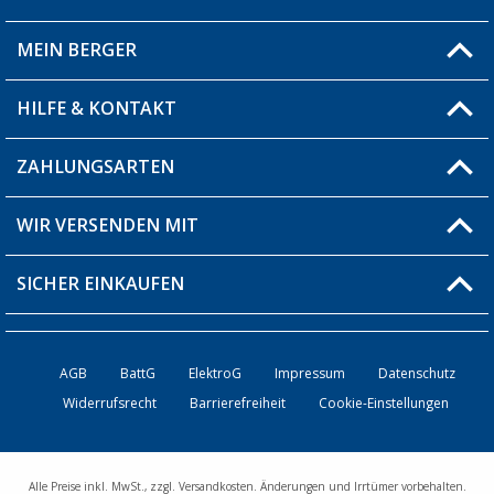
MEIN BERGER
Filiale finden
HILFE & KONTAKT
Blog
Produkttester
ZAHLUNGSARTEN
Fragen & Antworten / FAQ
Berger Bewusst
Versandinformationen
WIR VERSENDEN MIT
Über uns
Rücksendung
SICHER EINKAUFEN
Bestellstatus
Händler werden
AGB
BattG
ElektroG
Impressum
Datenschutz
Widerrufsrecht
Barrierefreiheit
Cookie-Einstellungen
Kontakt
Alle Preise inkl. MwSt., zzgl. Versandkosten. Änderungen und Irrtümer vorbehalten.