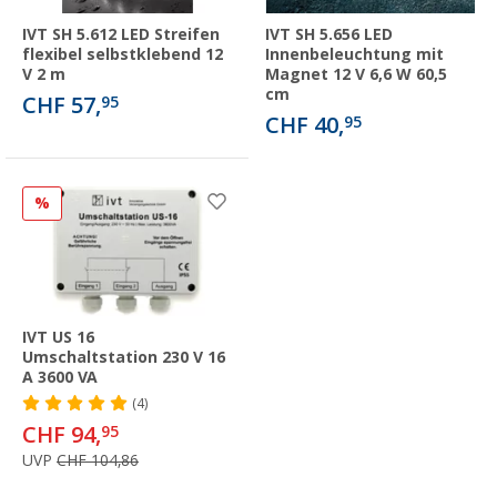
IVT SH 5.612 LED Streifen
IVT SH 5.656 LED
flexibel selbstklebend 12
Innenbeleuchtung mit
V 2 m
Magnet 12 V 6,6 W 60,5
cm
CHF 57,
95
CHF 40,
95
%
IVT US 16
Umschaltstation 230 V 16
A 3600 VA
(4)
CHF 94,
95
UVP
CHF 104,86