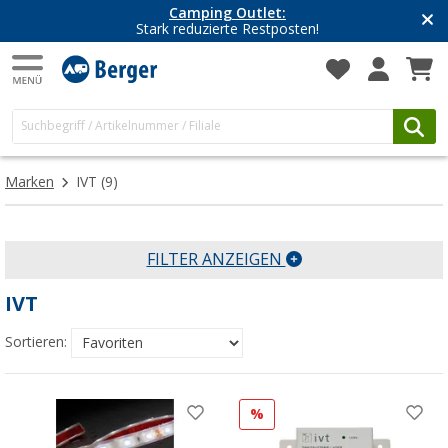
Camping Outlet:
Stark reduzierte Restposten!
Marken
IVT
(9)
FILTER ANZEIGEN
IVT
Sortieren:
%