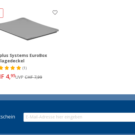
%
plus Systems EuroBox
lagedeckel
(1)
F 4,
95
UVP
CHF 7,99
schein