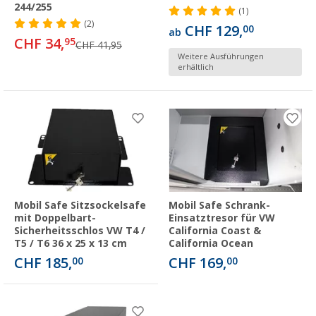
244/255
(1)
(2)
CHF 129,
00
ab
CHF 34,
95
CHF 41,95
Weitere Ausführungen
erhältlich
Mobil Safe Sitzsockelsafe
Mobil Safe Schrank-
mit Doppelbart-
Einsatztresor für VW
Sicherheitsschlos VW T4 /
California Coast &
T5 / T6 36 x 25 x 13 cm
California Ocean
CHF 185,
CHF 169,
00
00