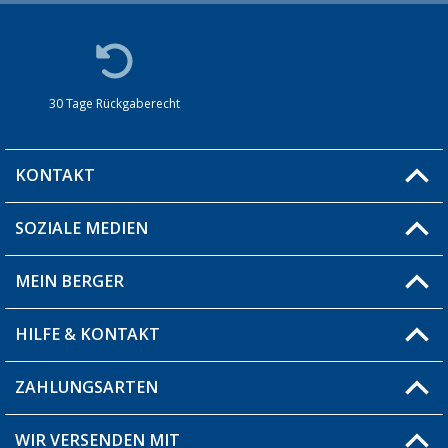
30 Tage Rückgaberecht
KONTAKT
SOZIALE MEDIEN
Du hast eine Frage?
MEIN BERGER
Filiale finden
HILFE & KONTAKT
Blog
Produkttester
ZAHLUNGSARTEN
Fragen & Antworten / FAQ
Berger Bewusst
Versandinformationen
WIR VERSENDEN MIT