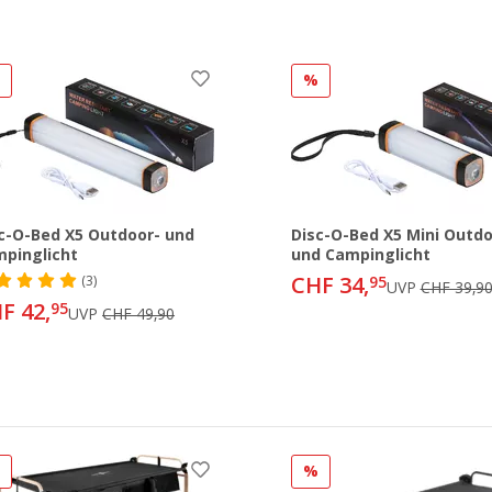
%
%
c-O-Bed X5 Outdoor- und
Disc-O-Bed X5 Mini Outdo
pinglicht
und Campinglicht
CHF 34,
(3)
95
UVP
CHF 39,9
F 42,
95
UVP
CHF 49,90
%
%