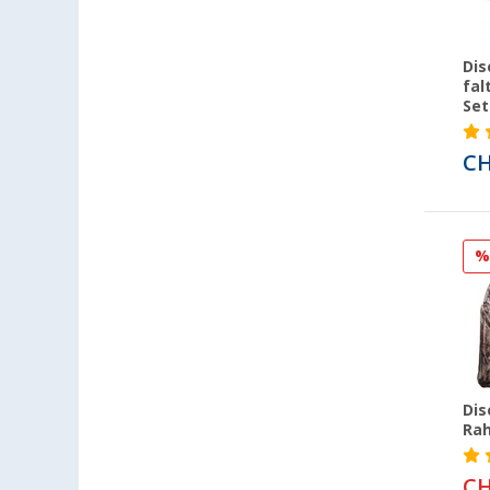
Nürnberg (2)
Oberhausen (4)
Dis
Offenburg (2)
fal
Osnabrück (2)
Set
Overath (3)
CH
Paderborn (2)
Rennes (FR) (4)
Rheinbach (2)
Saarbrücken (2)
Salzburg (AT) (2)
Schwelm (3)
Siegen (2)
Stuhr / Groß-Mackenstedt (2)
Dis
Stuttgart (2)
Ra
Trier (3)
Unterhaching (2)
CH