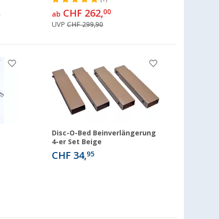
CHF 262,
00
0
ab
UVP
CHF 299,90
Disc-O-Bed Beinverlängerung
4-er Set Beige
CHF 34,
95