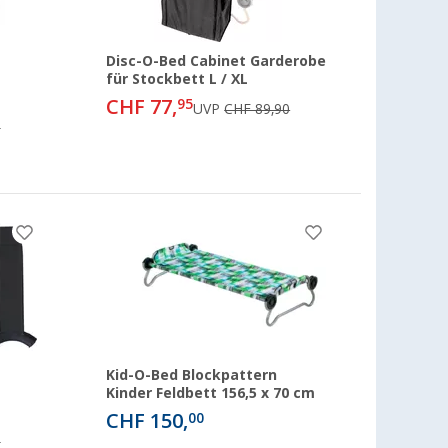
Disc-O-Bed Cabinet Garderobe
für Stockbett L / XL
CHF 77,
95
UVP
CHF 89,90
0
Kid-O-Bed Blockpattern
Kinder Feldbett 156,5 x 70 cm
CHF 150,
00
0