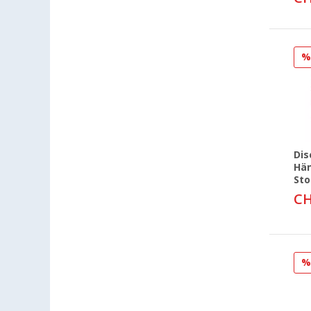
Viernheim (3)
Waiblingen (2)
Warendorf (2)
Wesenberg (Reinfeld) (2)
Wesseling (2)
Wien (AT) (2)
Winsen (2)
Witten (4)
Dis
Wolfsburg (2)
Hän
Sto
Wörth am Rhein (2)
CH