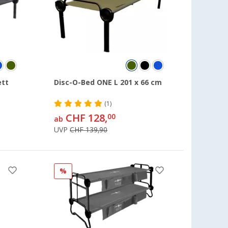
ett
Disc-O-Bed ONE L 201 x 66 cm
(1)
CHF 128,
00
ab
UVP
CHF 139,90
%