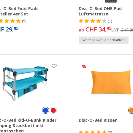
c-O-Bed Foot Pads
Disc-O-Bed ONE Pad
teller 4er Set
Luftmatratze
(5)
(1)
F 29,
CHF 34,
95
95
ab
UVP
CHF 3
Weitere Größen erhältlich
%
%
c-O-Bed Kid-O-Bunk Kinder
Disc-O-Bed Kissen
ping Stockbett inkl.
tentaschen
(2)