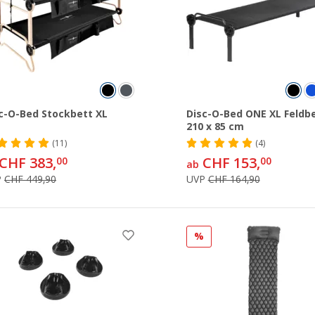
c-O-Bed Stockbett XL
Disc-O-Bed ONE XL Feldb
210 x 85 cm
(11)
(4)
CHF 383,
CHF 153,
00
00
ab
P
CHF 449,90
UVP
CHF 164,90
%