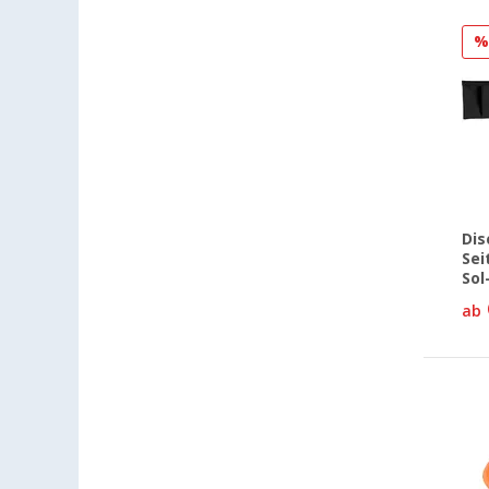
Leverkusen (2)
Linz/Traun (AT) (2)
Losheim (2)
Lyon (FR) (2)
Magdeburg (4)
Moormerland (2)
Möser (4)
Mülheim an der Ruhr (3)
Dis
Mülheim-Kärlich (4)
Sei
Sol
Neu-Ulm (2)
ab
Neuenburg am Rhein (4)
Neumarkt (2)
Neustrelitz (3)
Nieuwegein (NL) (1)
Nieuwerkerk (NL) (1)
Nottuln (2)