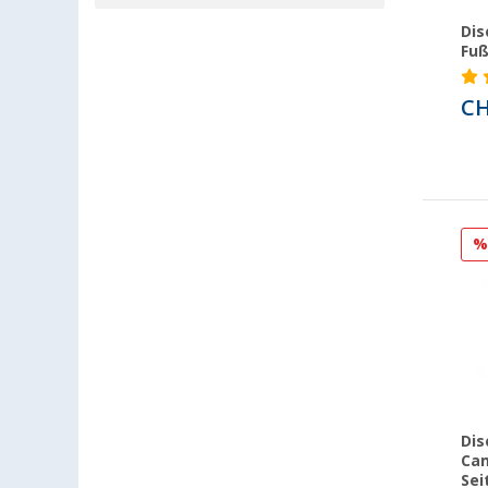
Bocholt (2)
Dis
Bordeaux (FR) (2)
Fuß
Braunschweig (2)
CH
Buchholz (2)
Cottbus (2)
Cuxhaven (2)
Deggendorf (1)
Ellingen (1)
Erfurt (2)
Eriskirch (3)
Frankfurt am Main (2)
Freiburg (2)
Fulda (1)
Gera (2)
Gießen (2)
Dis
Cam
Grafenau (1)
Sei