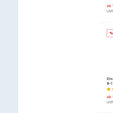
Göttingen (3)
ab
Gütersloh (1)
UV
Hamburg (3)
Hannover (3)
Heide (1)
Heidelberg (2)
Heiligenhafen (3)
Herten (2)
Isny im Allgäu (2)
Kaiserslautern (3)
Kerpen (2)
Dis
Kesselsdorf (2)
& C
Kiel (6)
Klagenfurt (1)
ab
Klettgau / Erzingen (2)
UV
Leipzig - Wiedemar (2)