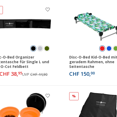
%
c-O-Bed Organizer
Disc-O-Bed Kid-O-Bed mi
tentasche für Single L und
geradem Rahmen, ohne
-O-Cot Feldbett
Seitentasche
CHF 38,
CHF 150,
95
00
UVP
CHF 44,90
%