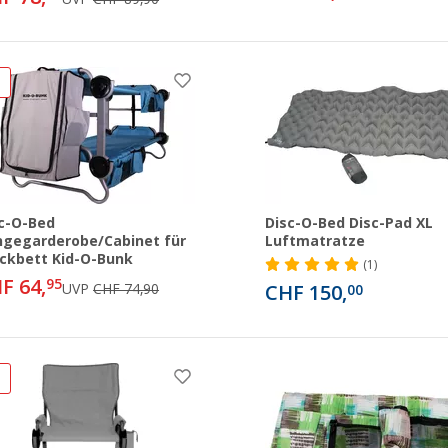
%
c-O-Bed
Disc-O-Bed Disc-Pad XL
gegarderobe/Cabinet für
Luftmatratze
ckbett Kid-O-Bunk
(1)
F 64,
95
UVP
CHF 74,90
CHF 150,
00
%