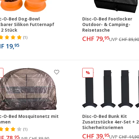
c-O-Bed Dog-Bowl
Disc-O-Bed Footlocker
tbarer Silikon Futternapf
Outdoor- & Camping-
 2 Stück
Reisetasche
CHF 79,
(1)
95
UVP
CHF 89,9
F 19,
95
%
%
c-O-Bed Mosquitonetz mit
Disc-O-Bed Bunk Kit
hmen
Zusatzstücke 4er-Set + 2
Sicherheitsriemen
(1)
CHF 39,
95
F 78,
UVP
CHF 44,9
95
UVP
CHF 89,90