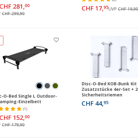
CHF 281,
00
CHF 17,
95
UVP
CHF 19,9
P
CHF 299,90
%
Disc-O-Bed KOB-Bunk Kit
Zusatzstücke 4er-Set + 2
Sicherheitsriemen
c-O-Bed Single L Outdoor-
amping-Einzelbett
CHF 44,
95
(1)
CHF 152,
00
P
CHF 179,90