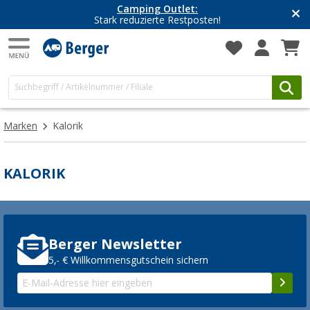
Camping Outlet:
Stark reduzierte Restposten!
Marken
Kalorik
KALORIK
Berger Newsletter
5,- € Willkommensgutschein sichern