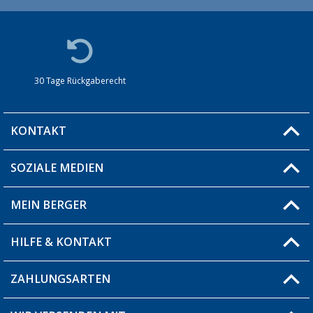
30 Tage Rückgaberecht
KONTAKT
SOZIALE MEDIEN
Du hast eine Frage?
MEIN BERGER
Filiale finden
HILFE & KONTAKT
Blog
Produkttester
ZAHLUNGSARTEN
Fragen & Antworten / FAQ
Berger Bewusst
Versandinformationen