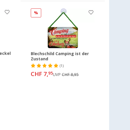
%
eckel
Blechschild Camping ist der
Zustand
(1)
CHF 7,
95
UVP
CHF 8,95