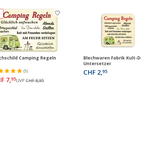
%
chschild Camping Regeln
Blechwaren Fabrik Kult-D
Untersetzer
CHF 2,
(5)
95
F 7,
95
UVP
CHF 8,95