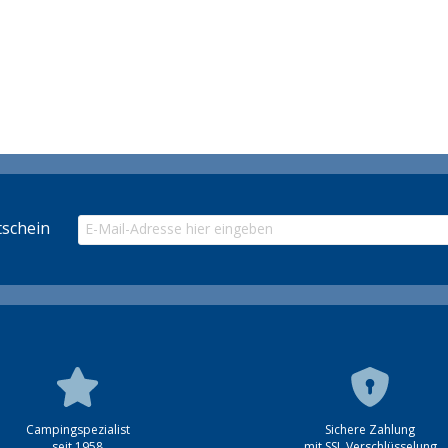
schein
Campingspezialist
Sichere Zahlung
seit 1958
mit SSL Verschlüsselung