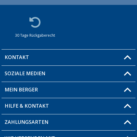
30 Tage Rückgaberecht
KONTAKT
SOZIALE MEDIEN
Du hast eine Frage?
MEIN BERGER
Filiale finden
HILFE & KONTAKT
Blog
Produkttester
ZAHLUNGSARTEN
Fragen & Antworten / FAQ
Berger Bewusst
Versandinformationen