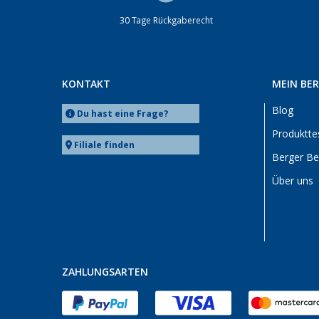
Deggendorf (5)
Dettingen unter Teck (5)
30 Tage Rückgaberecht
Dornbirn (AT) (5)
Eisenach (5)
Ellingen (5)
KONTAKT
MEIN BE
Erfurt (5)
Blog
Du hast eine Frage?
Eriskirch (5)
Produktte
Frankfurt am Main (5)
Filiale finden
Berger B
Freiburg (5)
Fulda (5)
Über uns
Gera (4)
Gießen (5)
Grafenau (4)
Göttingen (5)
ZAHLUNGSARTEN
Gütersloh (5)
Hamburg (5)