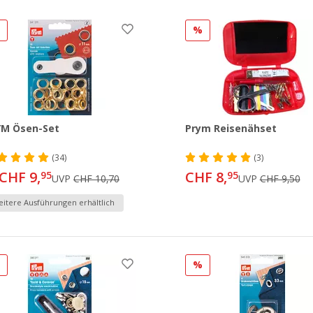
%
%
YM Ösen-Set
Prym Reisenähset
(34)
(3)
CHF 9,
CHF 8,
95
95
UVP
CHF 10,70
UVP
CHF 9,50
itere Ausführungen erhältlich
%
%