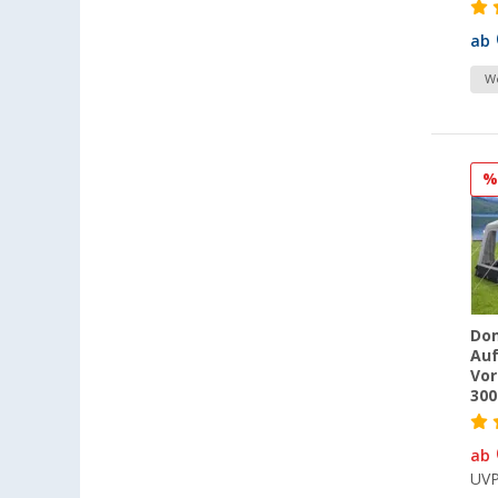
ab
We
Dom
Auf
Vor
30
ab
UV