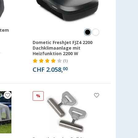
stem
Dometic FreshJet FJZ4 2200
Dachklimaanlage mit
0
Heizfunktion 2200 W
(1)
CHF 2.058,
00
%