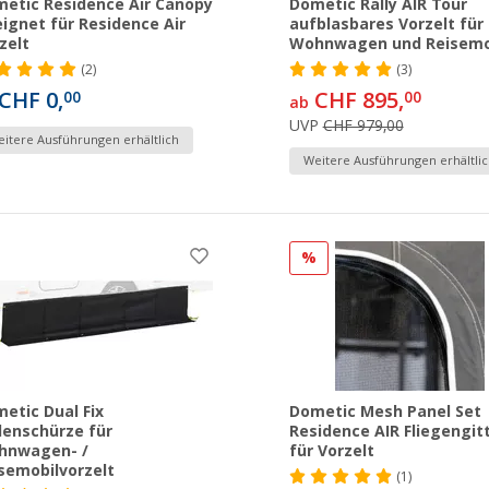
etic Residence Air Canopy
Dometic Rally AIR Tour
ignet für Residence Air
aufblasbares Vorzelt für
zelt
Wohnwagen und Reisemo
(2)
(3)
CHF 0,
CHF 895,
00
00
ab
UVP
CHF 979,00
itere Ausführungen erhältlich
Weitere Ausführungen erhältlic
%
etic Dual Fix
Dometic Mesh Panel Set
enschürze für
Residence AIR Fliegengit
hnwagen- /
für Vorzelt
semobilvorzelt
(1)