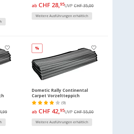
CHF 28,
95
ab
UVP
CHF 35,00
Weitere Ausführungen erhältlich
h
%
Dometic Rally Continental
ch
Carpet Vorzeltteppich
(9)
CHF 42,
95
4,99
ab
UVP
CHF 55,00
h
Weitere Ausführungen erhältlich