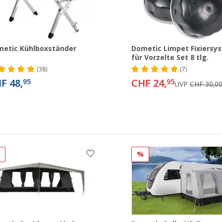
etic Kühlboxständer
Dometic Limpet Fixiersy
für Vorzelte Set 8 tlg.
(38)
(7)
F 48,
CHF 24,
95
95
UVP
CHF 30,0
%
%