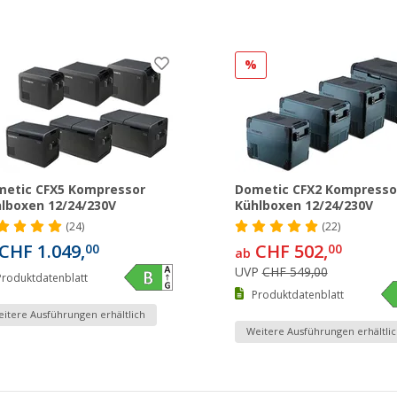
%
etic CFX5 Kompressor
Dometic CFX2 Kompresso
lboxen 12/24/230V
Kühlboxen 12/24/230V
(24)
(22)
CHF 1.049,
CHF 502,
00
00
ab
UVP
CHF 549,00
Produktdatenblatt
Produktdatenblatt
itere Ausführungen erhältlich
Weitere Ausführungen erhältlic