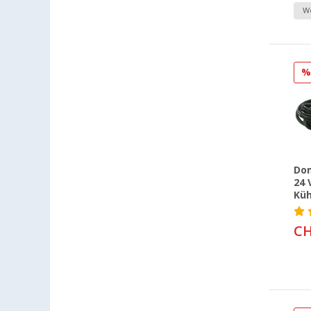
We
Dom
24 
Küh
CH