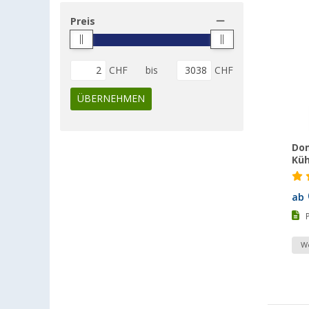
Preis
CHF
bis
CHF
ÜBERNEHMEN
Dom
Küh
ab
We