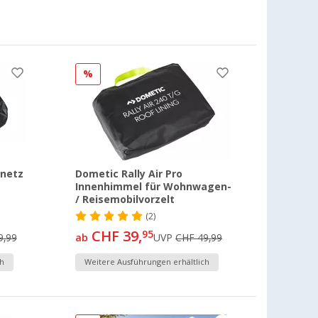
%
onetz
Dometic Rally Air Pro
Innenhimmel für Wohnwagen-
/ Reisemobilvorzelt
(2)
CHF 39,
95
9,99
ab
UVP
CHF 49,99
h
Weitere Ausführungen erhältlich