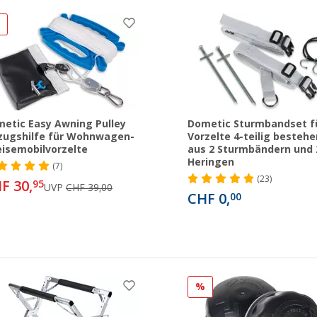
%
etic Easy Awning Pulley
Dometic Sturmbandset f
zugshilfe für Wohnwagen-
Vorzelte 4-teilig besteh
eisemobilvorzelte
aus 2 Sturmbändern und 
Heringen
(7)
(23)
F 30,
95
UVP
CHF 39,00
CHF 0,
00
%