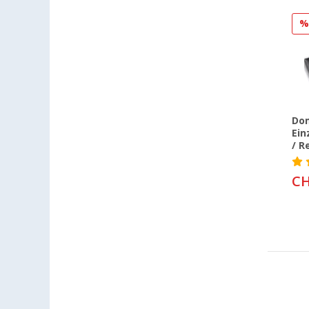
Dom
Ein
/ R
CH