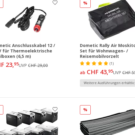
%
%
etic Anschlusskabel 12 /
Dometic Rally Air Moskit
V für Thermoelektrische
Set für Wohnwagen- /
lboxen (6,5 m)
Reisemobilvorzelt
F 23,
95
(1)
UVP
CHF 29,00
CHF 43,
95
ab
UVP
CHF 5
Weitere Ausführungen erhältlic
%
%