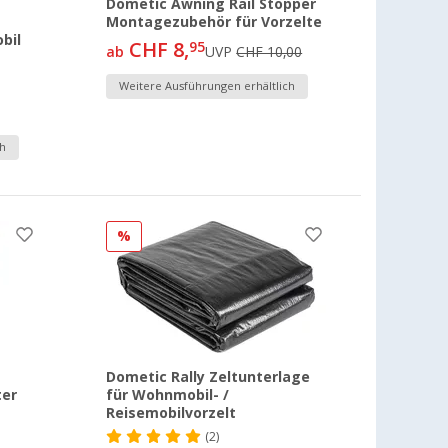
Dometic Awning Rail Stopper
Montagezubehör für Vorzelte
bil
CHF 8,
95
ab
UVP
CHF 10,00
Weitere Ausführungen erhältlich
h
%
Dometic Rally Zeltunterlage
ter
für Wohnmobil- /
Reisemobilvorzelt
(2)