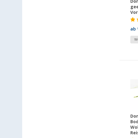
Dom
gee
Vor
ab
We
Dom
Bod
Wo
Rei