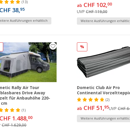
(13)
CHF 102,
00
ab
CHF 38,
95
UVP
CHF 119,00
itere Ausführungen erhältlich
Weitere Ausführungen erhältlic
%
%
etic Rally Air Tour
Dometic Club Air Pro
blasbares Drive Away
Continental Vorzeltteppi
zelt für Anbauhöhe 220-
(2)
0 cm
CHF 51,
95
ab
UVP
CHF 6
(1)
CHF 1.488,
00
Weitere Ausführungen erhältlic
P
CHF 1.629,00