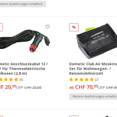
itere Ausführungen erhältlich
%
%
etic Anschlusskabel 12 /
Dometic Club Air Moskit
V für Thermoelektrische
Set für Wohnwagen- /
lboxen (2,8 m)
Reisemobilvorzelt
(6)
(2)
F 20,
CHF 70,
95
95
UVP
CHF 25,00
ab
UVP
CHF 8
Weitere Ausführungen erhältlic