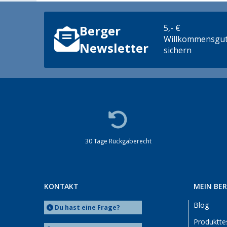
5,- €
Berger
Willkommensgut
Newsletter
sichern
30 Tage Rückgaberecht
KONTAKT
MEIN BE
Blog
Du hast eine Frage?
Produktte