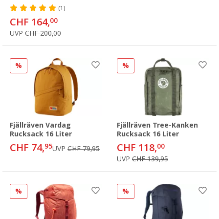
(1)
CHF 164,
00
UVP
CHF 200,00
%
%
Fjällräven Vardag
Fjällräven Tree-Kanken
Rucksack 16 Liter
Rucksack 16 Liter
CHF 74,
CHF 118,
95
00
UVP
CHF 79,95
UVP
CHF 139,95
%
%