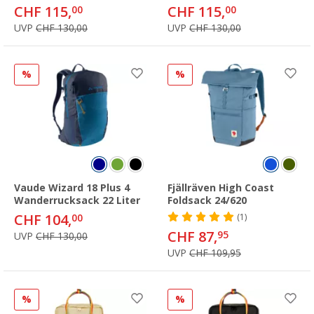
CHF 115,
CHF 115,
00
00
UVP
CHF 130,00
UVP
CHF 130,00
%
%
Vaude Wizard 18 Plus 4
Fjällräven High Coast
Wanderrucksack 22 Liter
Foldsack 24/620
CHF 104,
00
(1)
CHF 87,
95
UVP
CHF 130,00
UVP
CHF 109,95
%
%