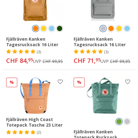
Fjällräven Kanken
Fjällräven Kanken
Tagesrucksack 16 Liter
Tagesrucksack 16 Liter
(3)
(3)
CHF 84,
CHF 71,
95
95
UVP
CHF 99,95
UVP
CHF 99,95
%
%
Fjällräven High Coast
Totepack Tasche 23 Liter
Fjällräven Kanken
(2)
Totepack Rucksack