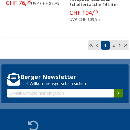
CHF 76,
95
UVP
CHF 89,95
Schultertasche 14 Liter
CHF 104,
00
UVP
CHF 109,95
1
2
Berger Newsletter
5,- € Willkommensgutschein sichern