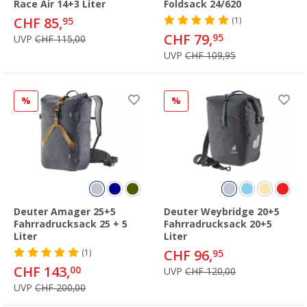
Race Air 14+3 Liter
Foldsack 24/620
CHF 85,
95
(1)
CHF 79,
95
UVP
CHF 115,00
UVP
CHF 109,95
%
%
Deuter Amager 25+5
Deuter Weybridge 20+5
Fahrradrucksack 25 + 5
Fahrradrucksack 20+5
Liter
Liter
CHF 96,
(1)
95
CHF 143,
00
UVP
CHF 120,00
UVP
CHF 200,00