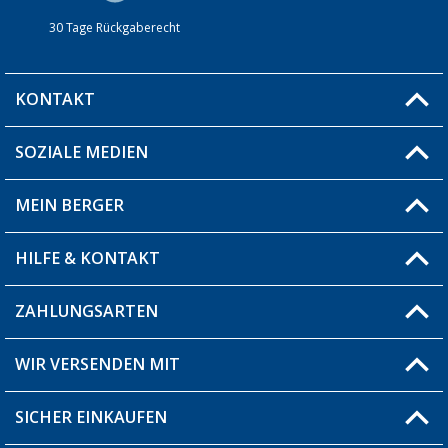
30 Tage Rückgaberecht
KONTAKT
SOZIALE MEDIEN
Du hast eine Frage?
MEIN BERGER
Filiale finden
HILFE & KONTAKT
Blog
Produkttester
ZAHLUNGSARTEN
Fragen & Antworten / FAQ
Berger Bewusst
Versandinformationen
WIR VERSENDEN MIT
Über uns
Rücksendung
SICHER EINKAUFEN
Bestellstatus