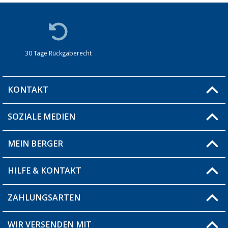
30 Tage Rückgaberecht
KONTAKT
SOZIALE MEDIEN
Du hast eine Frage?
MEIN BERGER
Filiale finden
HILFE & KONTAKT
Blog
Produkttester
ZAHLUNGSARTEN
Fragen & Antworten / FAQ
Berger Bewusst
Versandinformationen
WIR VERSENDEN MIT