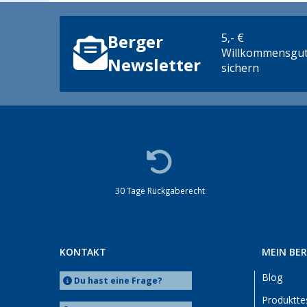
5,- €
Berger
Willkommensgut
Newsletter
sichern
30 Tage Rückgaberecht
KONTAKT
MEIN BE
Blog
Du hast eine Frage?
Produktte