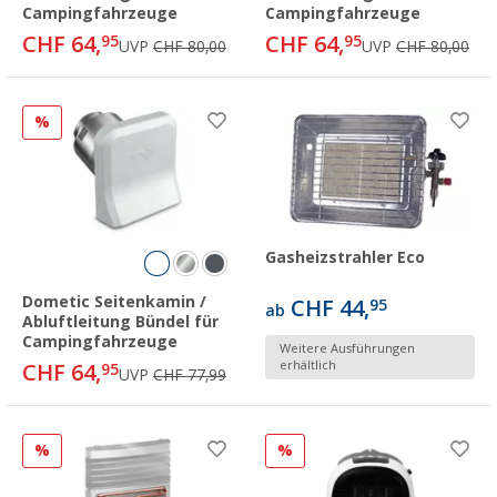
Campingfahrzeuge
Campingfahrzeuge
CHF 64,
CHF 64,
95
95
UVP
CHF 80,00
UVP
CHF 80,00
%
Gasheizstrahler Eco
Dometic Seitenkamin /
CHF 44,
95
ab
Abluftleitung Bündel für
Campingfahrzeuge
Weitere Ausführungen
erhältlich
CHF 64,
95
UVP
CHF 77,99
%
%