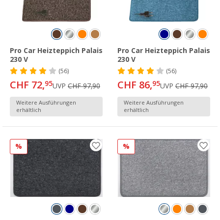
Pro Car Heizteppich Palais
Pro Car Heizteppich Palais
230 V
230 V
(56)
(56)
CHF 72,
CHF 86,
95
95
UVP
CHF 97,90
UVP
CHF 97,90
Weitere Ausführungen
Weitere Ausführungen
erhältlich
erhältlich
%
%