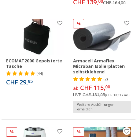
CHF 139,
00
CHF 164,00
%
ECOMAT2000 Gepolsterte
Armacell ArmaFlex
Tasche
Microban Isolierplatten
selbstklebend
(44)
(2)
CHF 29,
95
CHF 115,
00
ab
UVP
CHF 151,05
(CHF 38,33 / m²)
Weitere Ausführungen
erhältlich
%
%