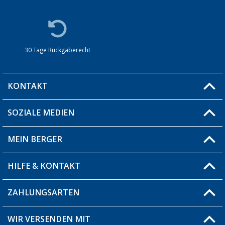
30 Tage Rückgaberecht
KONTAKT
SOZIALE MEDIEN
Du hast eine Frage?
MEIN BERGER
Filiale finden
HILFE & KONTAKT
Blog
Produkttester
ZAHLUNGSARTEN
Fragen & Antworten / FAQ
Berger Bewusst
Versandinformationen
WIR VERSENDEN MIT