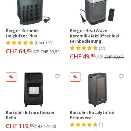
Berger Keramik-
Berger HeatWave
Heizlüfter Plus
Keramik-Heizlüfter inkl.
Fernbedienung
(
Über
100)
(22)
CHF 64,
95
UVP
CHF 69,99
CHF 49,
95
UVP
CHF 69,99
%
%
Bartolini Infrarotheizer
Bartolini Katalytofen
Bella
Primavera
CHF 119,
00
(1)
CHF 149,00