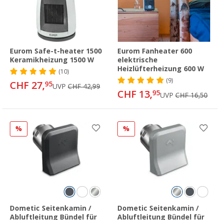
Eurom Safe-t-heater 1500
Eurom Fanheater 600
Keramikheizung 1500 W
elektrische
Heizlüfterheizung 600 W
(10)
(9)
CHF 27,
95
UVP
CHF 42,99
CHF 13,
95
UVP
CHF 16,50
%
%
Dometic Seitenkamin /
Dometic Seitenkamin /
Abluftleitung Bündel für
Abluftleitung Bündel für