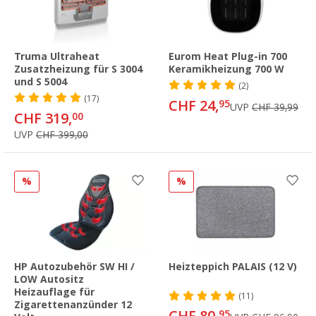
Truma Ultraheat
Eurom Heat Plug-in 700
Zusatzheizung für S 3004
Keramikheizung 700 W
und S 5004
(2)
(17)
CHF 24,
95
UVP
CHF 39,99
CHF 319,
00
UVP
CHF 399,00
%
%
HP Autozubehör SW HI /
Heizteppich PALAIS (12 V)
LOW Autositz
Heizauflage für
(11)
Zigarettenanzünder 12
95