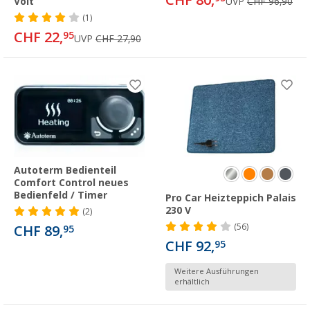
CHF 80,
Volt
UVP
CHF 96,90
(1)
CHF 22,
95
UVP
CHF 27,90
Autoterm Bedienteil
Comfort Control neues
Bedienfeld / Timer
Pro Car Heizteppich Palais
230 V
(2)
(56)
CHF 89,
95
CHF 92,
95
Weitere Ausführungen
erhältlich