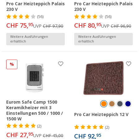
Pro Car Heizteppich Palais
Pro Car Heizteppich Palais
230 V
230 V
(56)
(56)
CHF 75,
CHF 80,
95
95
UVP
CHF 97,90
UVP
CHF 96,90
Weitere Ausführungen
Weitere Ausführungen
erhältlich
erhältlich
%
Eurom Safe Camp 1500
Keramikheizer mit 3
Einstellungen 500 / 1000 /
Pro Car Heizteppich 12 V
1500 W
(2)
(2)
CHF 27,
95
CHF 92,
95
UVP
CHF 45,00