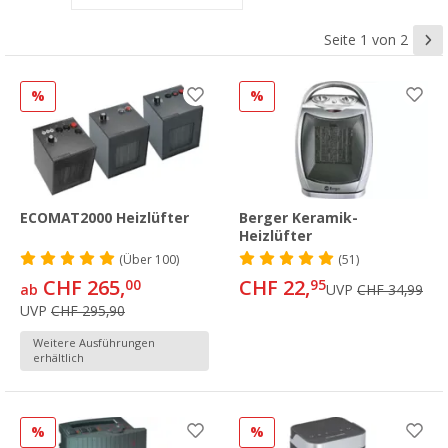
Seite 1 von 2
%
%
ECOMAT2000 Heizlüfter
Berger Keramik-
Heizlüfter
(
Über
100)
(51)
CHF 265,
CHF 22,
00
95
ab
UVP
CHF 34,99
UVP
CHF 295,90
Weitere Ausführungen
erhältlich
%
%