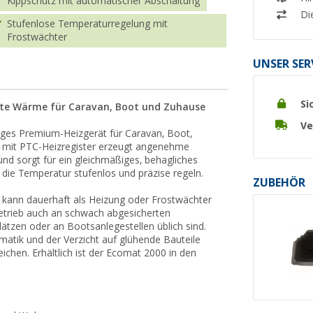
Kippschutz mit automatischer Abschaltung
Di
Stufenlose Temperaturregelung mit
Frostwächter
UNSER SER
Si
iente Wärme für Caravan, Boot und Zuhause
Ve
iges Premium-Heizgerät für Caravan, Boot,
 mit PTC-Heizregister erzeugt angenehme
d sorgt für ein gleichmäßiges, behagliches
die Temperatur stufenlos und präzise regeln.
ZUBEHÖR
 kann dauerhaft als Heizung oder Frostwächter
Betrieb auch an schwach abgesicherten
ätzen oder an Bootsanlegestellen üblich sind.
matik und der Verzicht auf glühende Bauteile
eichen. Erhältlich ist der Ecomat 2000 in den