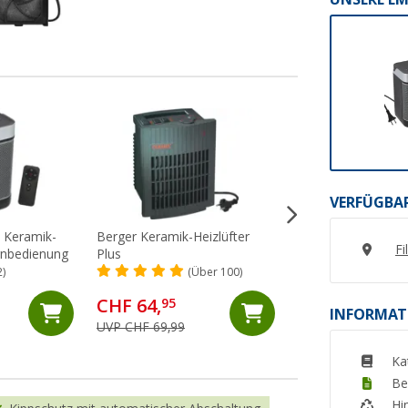
%
VERFÜGBAR
 Keramik-
Berger Keramik-Heizlüfter
Armacell ArmaFle
Fi
ernbedienung
Plus
Isolierplatten 32 
selbstklebend 3 x 
2)
(Über 100)
(2)
CHF 115,-
CHF 64,
95
INFORMAT
UVP CHF 151,05
UVP CHF 69,99
(CHF 38,
33
/ 1 m²)
Ka
Be
Hi