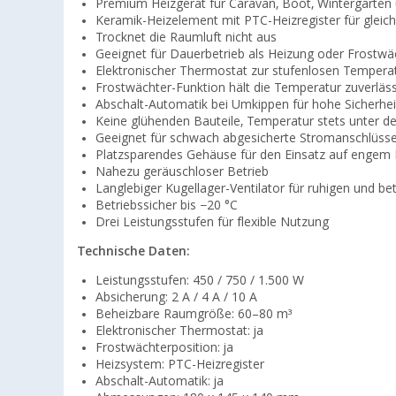
Premium Heizgerät für Caravan, Boot, Wintergarte
Keramik-Heizelement mit PTC-Heizregister für gle
Trocknet die Raumluft nicht aus
Geeignet für Dauerbetrieb als Heizung oder Frostwä
Elektronischer Thermostat zur stufenlosen Tempera
Frostwächter-Funktion hält die Temperatur zuverläs
Abschalt-Automatik bei Umkippen für hohe Sicherhei
Keine glühenden Bauteile, Temperatur stets unter 
Geeignet für schwach abgesicherte Stromanschlüss
Platzsparendes Gehäuse für den Einsatz auf enge
Nahezu geräuschloser Betrieb
Langlebiger Kugellager-Ventilator für ruhigen und be
Betriebssicher bis −20 °C
Drei Leistungsstufen für flexible Nutzung
Technische Daten:
Leistungsstufen: 450 / 750 / 1.500 W
Absicherung: 2 A / 4 A / 10 A
Beheizbare Raumgröße: 60–80 m³
Elektronischer Thermostat: ja
Frostwächterposition: ja
Heizsystem: PTC-Heizregister
Abschalt-Automatik: ja