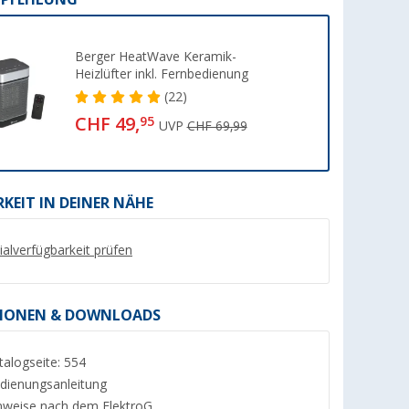
Berger HeatWave Keramik-
Heizlüfter inkl. Fernbedienung
(22)
CHF 49,
95
UVP
CHF 69,99
KEIT IN DEINER NÄHE
x Microban
ECOMAT2000 Gepolsterte
Autoterm Bedientei
lialverfügbarkeit prüfen
mm
Tasche
Control neues Bedienfeld /
1 Meter
Timer
(44)
(2)
CHF 89,
95
IONEN & DOWNLOADS
CHF 29,
95
UVP CHF 90,-
talogseite: 554
dienungsanleitung
nweise nach dem ElektroG