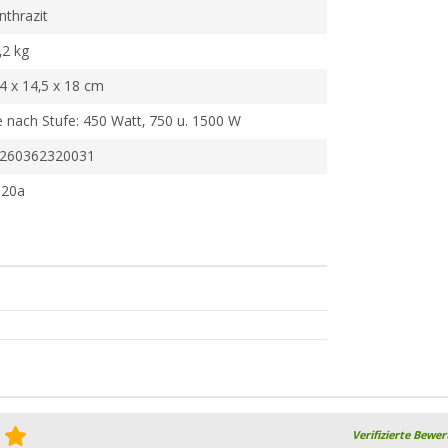
nthrazit
,2 kg
4 x 14,5 x 18 cm
e nach Stufe: 450 Watt, 750 u. 1500 W
260362320031
l20a
Verifizierte Bewe