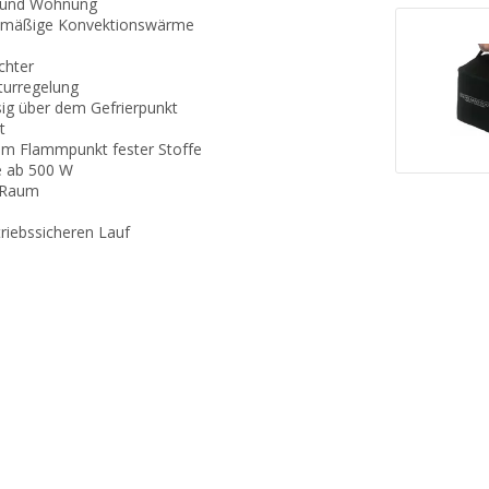
n und Wohnung
ichmäßige Konvektionswärme
chter
turregelung
sig über dem Gefrierpunkt
t
dem Flammpunkt fester Stoffe
e ab 500 W
m Raum
triebssicheren Lauf