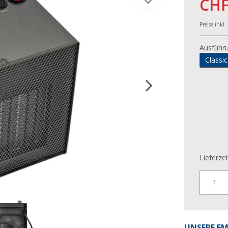
CHF
Preise inkl
Ausführ
Classic
Lieferzei
1
UNSERE E