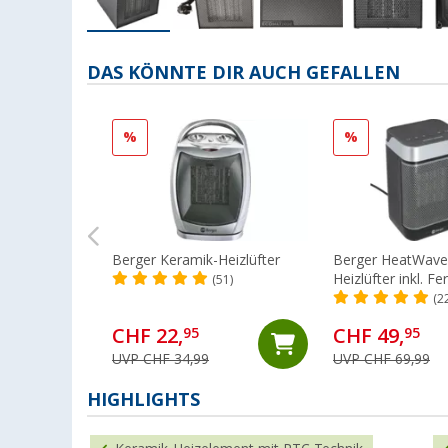
DAS KÖNNTE DIR AUCH GEFALLEN
%
%
Berger Keramik-Heizlüfter
Berger HeatWave
Heizlüfter inkl. F
(51)
(2
CHF 22,
CHF 49,
95
95
UVP CHF 34,99
UVP CHF 69,99
HIGHLIGHTS