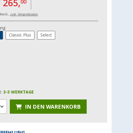
 265,
00
. MwSt.,
zzgl. Versandkosten
ung
Classic Plus
Select
t:
3-5 WERKTAGE
IN DEN WARENKORB
MPFEHLUNG