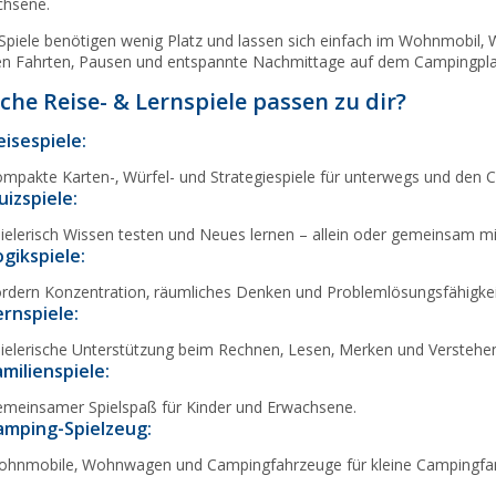
chsene.
 Spiele benötigen wenig Platz und lassen sich einfach im Wohnmobil
en Fahrten, Pausen und entspannte Nachmittage auf dem Campingplat
che Reise- & Lernspiele passen zu dir?
eisespiele:
mpakte Karten-, Würfel- und Strategiespiele für unterwegs und den 
uizspiele:
ielerisch Wissen testen und Neues lernen – allein oder gemeinsam mit
ogikspiele:
rdern Konzentration, räumliches Denken und Problemlösungsfähigkei
ernspiele:
ielerische Unterstützung beim Rechnen, Lesen, Merken und Verstehe
amilienspiele:
meinsamer Spielspaß für Kinder und Erwachsene.
amping-Spielzeug:
hnmobile, Wohnwagen und Campingfahrzeuge für kleine Campingfa