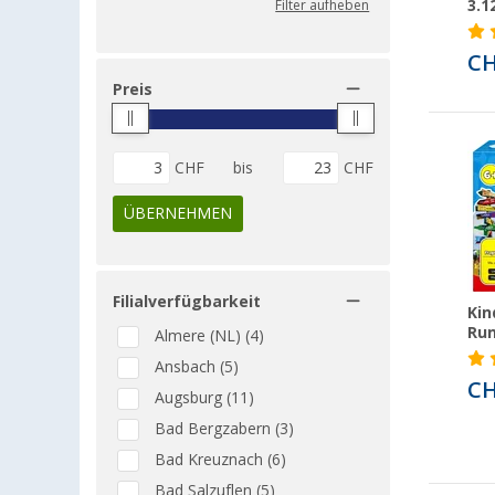
3.1
Filter aufheben
CH
Preis
CHF
bis
CHF
ÜBERNEHMEN
Filialverfügbarkeit
Kin
Run
Almere (NL) (4)
Ansbach (5)
CH
Augsburg (11)
Bad Bergzabern (3)
Bad Kreuznach (6)
Bad Salzuflen (5)