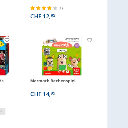
(1)
CHF 12,
95
ds
Mormath Rechenspiel
CHF 14,
95
h