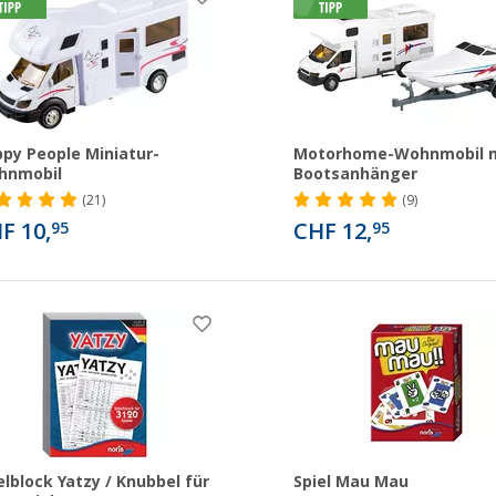
py People Miniatur-
Motorhome-Wohnmobil 
hnmobil
Bootsanhänger
(21)
(9)
F 10,
CHF 12,
95
95
elblock Yatzy / Knubbel für
Spiel Mau Mau