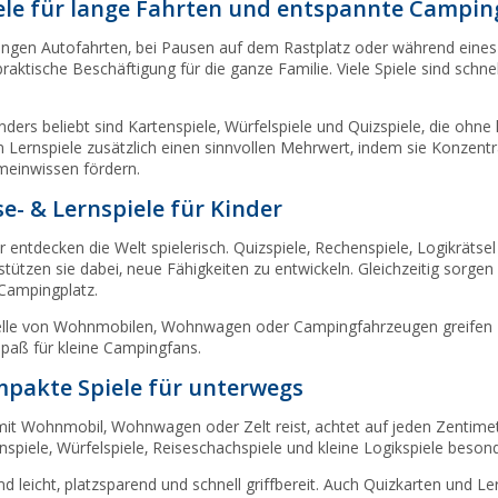
ele für lange Fahrten und entspannte Campin
angen Autofahrten, bei Pausen auf dem Rastplatz oder während eines 
praktische Beschäftigung für die ganze Familie. Viele Spiele sind schne
ders beliebt sind Kartenspiele, Würfelspiele und Quizspiele, die ohn
n Lernspiele zusätzlich einen sinnvollen Mehrwert, indem sie Konzent
meinwissen fördern.
se- & Lernspiele für Kinder
r entdecken die Welt spielerisch. Quizspiele, Rechenspiele, Logikrät
stützen sie dabei, neue Fähigkeiten zu entwickeln. Gleichzeitig sorge
Campingplatz.
le von Wohnmobilen, Wohnwagen oder Campingfahrzeugen greifen z
spaß für kleine Campingfans.
pakte Spiele für unterwegs
it Wohnmobil, Wohnwagen oder Zelt reist, achtet auf jeden Zentime
nspiele, Würfelspiele, Reiseschachspiele und kleine Logikspiele besond
ind leicht, platzsparend und schnell griffbereit. Auch Quizkarten und L