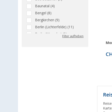
Baunatal (4)
Bengel (8)
Bergkirchen (9)
Berlin (Lichterfelde) (11)
Berlin (Marzahn) (5)
Filter aufheben
Berlin (Tegel) (8)
Mor
Bielefeld (8)
CH
Bindlach (9)
Bischofsheim (7)
Bocholt (5)
Bordeaux (FR) (3)
Braunschweig (5)
Buchholz (6)
Rei
Chartres (FR) (2)
Reise
Coburg / Dörfles-Esbach (5)
Karte
Cottbus (4)