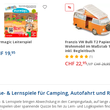
%
magic Leiterspiel
Franzis VW Bulli T2 Papier
Wohnmobil im Maßstab 1
inkl. Begleitbuch
F 19,
95
(1)
CHF 22,
95
UVP
CHF 29,9
se- & Lernspiele für Camping, Autofahrt und 
- & Lernspiele bringen Abwechslung in den Campingurlaub, auf lang
nspielen über spannende Quizze bis hin zu Lern- und Logikspielen find