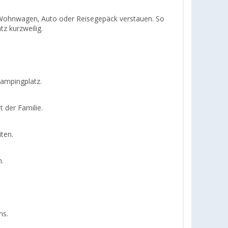
, Wohnwagen, Auto oder Reisegepäck verstauen. So
z kurzweilig.
Campingplatz.
 der Familie.
ten.
n.
ns.