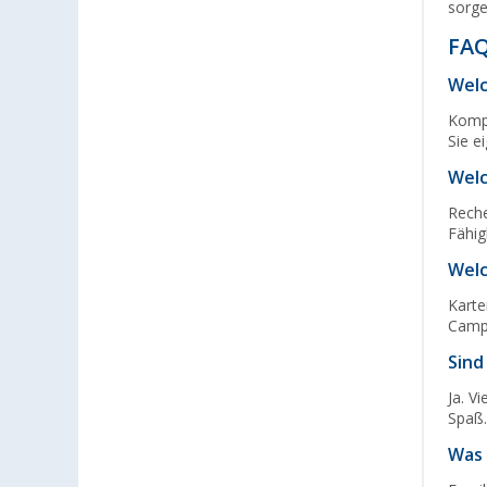
sorge
Leipzig - Wiedemar (10)
FAQ
Leverkusen (7)
Welc
Linz/Traun (AT) (7)
Losheim (5)
Kompa
Sie e
Lyon (FR) (4)
Welc
Magdeburg (6)
Moormerland (5)
Reche
Fähig
Möser (6)
Welc
Mülheim an der Ruhr (6)
Mülheim-Kärlich (13)
Karte
Camp
Neu-Ulm (8)
Neuenburg am Rhein (5)
Sind
Neumarkt (9)
Ja. V
Spaß
Neustadt Dosse (5)
Neustrelitz (1)
Was 
Nieuwegein (NL) (2)