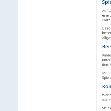
Spi
Hamburg (7)
Auf l
Hannover (13)
eine 
Heide (7)
Platz.
Heidelberg (5)
Beson
biete
Heiligenhafen (8)
Allge
Heiligenzimmern (6)
Rei
Herten (5)
Hooksiel (5)
Kinde
unter
Isny im Allgäu (6)
dem 
Kaiserslautern (11)
Model
Kerpen (9)
Spiel
Kesselsdorf (4)
Kom
Kiel (6)
Wer m
Klagenfurt (5)
Karte
Klettgau / Erzingen (9)
Sie s
Kolbermoor (6)