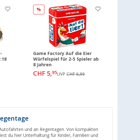
%
-
Game Factory Auf die Eier
:18
Würfelspiel für 2-5 Spieler ab
8 Jahren
CHF 5,
95
UVP
CHF 6,99
5
Regentage
e Autofahrten und an Regentagen. Von kompakten
est du hier Unterhaltung für Kinder, Familien und