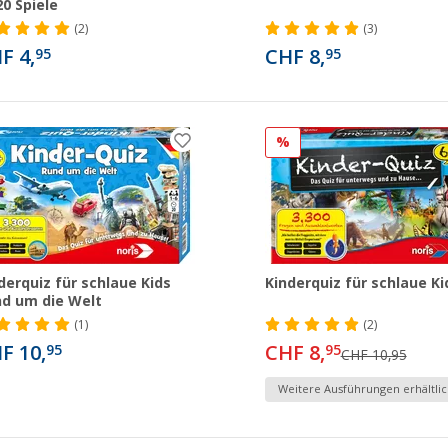
20 Spiele
(2)
(3)
F 4,
CHF 8,
95
95
%
derquiz für schlaue Kids
Kinderquiz für schlaue Ki
d um die Welt
(1)
(2)
F 10,
CHF 8,
95
95
CHF 10,95
Weitere Ausführungen erhältlic