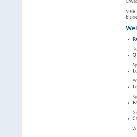
Erwa
Cuxhaven (5)
Viele
Deggendorf (5)
bleib
Dettingen unter Teck (4)
Wel
Dornbirn (AT) (5)
R
Eisenach (8)
Ko
Ellingen (3)
Q
Erfurt (5)
Sp
Eriskirch (8)
L
Frankfurt am Main (13)
Fö
Freiburg (9)
L
Fulda (7)
Sp
Gera (9)
F
Gießen (5)
Ge
C
Grafenau (5)
Göttingen (7)
Wo
Gütersloh (5)