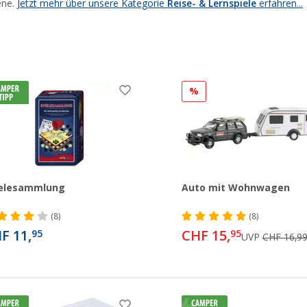
ene.
Jetzt mehr über unsere Kategorie
Reise- & Lernspiele
erfahren...
%
ielesammlung
Auto mit Wohnwagen
(8)
(8)
F 11,
CHF 15,
95
95
UVP
CHF 16,9