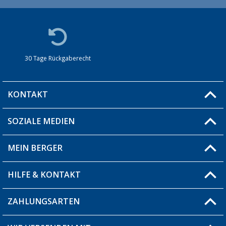
30 Tage Rückgaberecht
KONTAKT
SOZIALE MEDIEN
Du hast eine Frage?
MEIN BERGER
Filiale finden
HILFE & KONTAKT
Blog
Produkttester
ZAHLUNGSARTEN
Fragen & Antworten / FAQ
Berger Bewusst
Versandinformationen