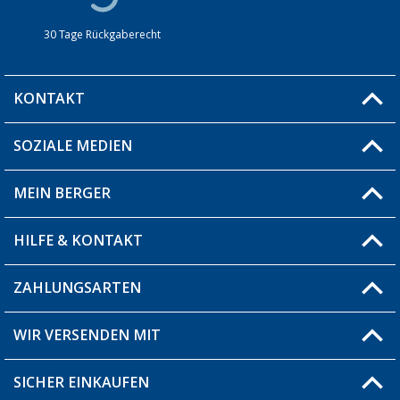
30 Tage Rückgaberecht
KONTAKT
SOZIALE MEDIEN
Du hast eine Frage?
MEIN BERGER
Filiale finden
HILFE & KONTAKT
Blog
Produkttester
ZAHLUNGSARTEN
Fragen & Antworten / FAQ
Berger Bewusst
Versandinformationen
WIR VERSENDEN MIT
Über uns
Rücksendung
SICHER EINKAUFEN