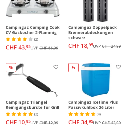
Campingaz Camping Cook
Campingaz Doppelpack
CV Gaskocher 2-Flammig
Brennerabdeckungen
schwarz
(2)
CHF 18,
95
CHF 43,
UVP
CHF 24,99
95
UVP
CHF 66,99
%
%
Campingaz Triangel
Campingaz Icetime Plus
Reinigungsbürste für Grill
Passivkühlbox 26 Liter
(2)
(4)
CHF 10,
CHF 34,
95
95
UVP
CHF 12,99
UVP
CHF 42,99