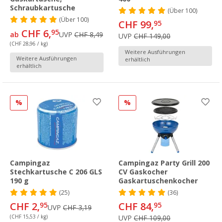
Schraubkartusche
(
Über
100)
(
Über
100)
CHF 99,
95
CHF 6,
95
ab
UVP
CHF 8,49
UVP
CHF 149,00
(CHF 28,96 / kg)
Weitere Ausführungen
Weitere Ausführungen
erhältlich
erhältlich
%
%
Campingaz
Campingaz Party Grill 200
Stechkartusche C 206 GLS
CV Gaskocher
190 g
Gaskartuschenkocher
(25)
(36)
CHF 2,
CHF 84,
95
95
UVP
CHF 3,19
(CHF 15,53 / kg)
UVP
CHF 109,00