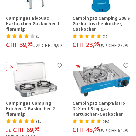
Campingaz Bivouac
Campingaz Camping 206 S
Kartuschen Gaskocher 1-
Gaskartuschenkocher,
flammig
Gaskocher
(5)
(1)
CHF 39,
CHF 23,
95
95
UVP
CHF 59,99
UVP
CHF 28,99
%
%
Campingaz Camping
Campingaz Camp'Bistro
Kitchen 2 Gaskocher 2-
DLX mit Stopgaz
flammig
Kartuschen-Gaskocher
(13)
(46)
CHF 69,
CHF 45,
95
95
ab
UVP
CHF 64,99