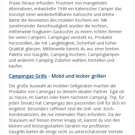
Praxis heraus erfunden. Frustriert von mangelnden
Alternativen, entwickelte 1949 ein italienscher Camper das
Konzept einer wiederbefüllbaren Kartusche und leitete
damit die Revolution des mobilen Kochens ein. Mit
zunehmender Reisefreudigkeit wurden die leichten,
mittlerweile tragbaren Gaskocher zu einem echten Renner
bei vielen Campern. Campingaz versteht es, Produkte
herzustellen, die mit Langlebigkeit, Sicherheit und hoher
Qualität glänzen. Mittlerweile kannst du aus einer breiten
Palette von Gasgrills, Camping-Kochern, Campinglampen
und anderem Camping-Zubehör wählen, bestellen und
kaufen.
Campingaz Grills
- Mobil und lecker grillen
Die große Auswahl an mobilen Grillgeräten machen die
Produkte von Camingaz zu deinem idealen Partner. Egal ob
zu Hause, im Garten oder beim nächsten Camping- Trip, für
jeden Einsatz hat Campingaz den passenden Grill für dich im
Angebot. Besonders raffiniert sind die Grill- und- Koch-
Kombinationen, die nur minimalen Platz erfordern. Da der
Stauraum auf Reisen immer knapp ist, kannst du von den
kleinen und leistungsstarken Geräten nur profitieren.
Gasgrills bieten dir einige nicht zu unterschätzende Vorteile