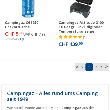
Campingaz CG1750
Campingaz Attitude 2100
Gaskartusche
EX Gasgrill inkl. digitaler
Temperaturanzeige
CHF 5,
95
UVP
CHF 7,99
(1)
(CHF 34,00 / kg)
CHF 439,
00
1
2
Campingaz – Alles rund ums Camping
seit 1949
Wie so oft, wurde auch die Marke
Campingaz
aus der