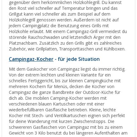
gegenüber dem herkömmlichen Holzkohlegrill. Du kannst
den Rost viel schneller auf Temperatur bringen und das
Grillgut kann viel schneller als zum Beispiel auf dem
Holzkohlegrill genossen werden. Außerdem ist nicht auf
jedem Campingplatz die Benutzung eines Grills mit
Holzkohle erlaubt. Mit einem Campingaz-Grill vermeidest du
störende Rauchschwaden und letztendlich Ärger mit den
Platznachbarn. Zusätzlich zu den Grills gibt es zahlreiches
Zubehör, wie Grillplatten, Transporttaschen und Kühlboxen.
Campingaz-Kocher
- für jede Situation
Mit dem Gaskocher von Campingaz liegst du immer richtig.
Von der extrem leichten und kleinen Variante für ein
schnelles Fertiggericht, bis zur kleinen Campingküche mit
mehreren Kochern für Menüs, decken die Kocher von
Campingaz die ganze Bandbreite der Outdoor-Küche für
dich ab. Die mobilen Camping-Kocher werden mit
verschiedenen blauen Kartuschen oder mit einer
wiederbefüllbaren Gasflasche betrieben. Kleine, leichte
Kocher mit Stech- und Ventilkartuschen eignen sich perfekt
für deine Wanderung mit kurzen Zwischenstopps. Die
schwereren Gasflaschen von Campingaz mit bis zu einem
Gewicht von 3 Kilo benutzt du bei längeren Aufenthalten am