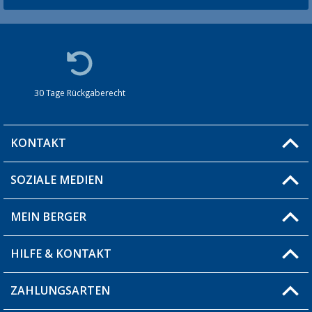
30 Tage Rückgaberecht
KONTAKT
SOZIALE MEDIEN
Du hast eine Frage?
MEIN BERGER
Filiale finden
HILFE & KONTAKT
Blog
Produkttester
ZAHLUNGSARTEN
Fragen & Antworten / FAQ