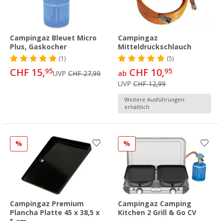
Campingaz Bleuet Micro
Campingaz
Plus, Gaskocher
Mitteldruckschlauch
(1)
(5)
CHF 15,
CHF 10,
95
95
UVP
CHF 27,99
ab
UVP
CHF 12,99
Weitere Ausführungen
erhältlich
%
%
Campingaz Premium
Campingaz Camping
Plancha Platte 45 x 38,5 x
Kitchen 2 Grill & Go CV