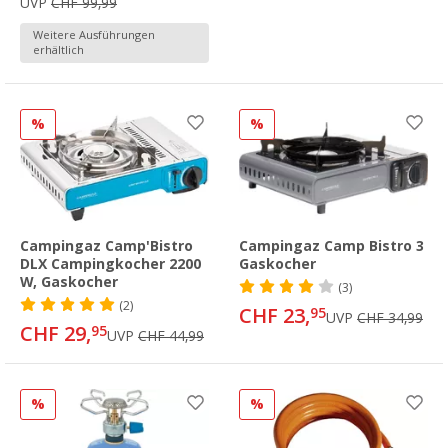
UVP
CHF 99,99
Weitere Ausführungen
erhältlich
%
%
Campingaz Camp'Bistro
Campingaz Camp Bistro 3
DLX Campingkocher 2200
Gaskocher
W, Gaskocher
(3)
(2)
CHF 23,
95
UVP
CHF 34,99
CHF 29,
95
UVP
CHF 44,99
%
%