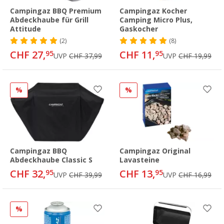
Campingaz BBQ Premium
Campingaz Kocher
Abdeckhaube für Grill
Camping Micro Plus,
Attitude
Gaskocher
(2)
(8)
CHF 27,
CHF 11,
95
95
UVP
CHF 37,99
UVP
CHF 19,99
%
%
Campingaz BBQ
Campingaz Original
Abdeckhaube Classic S
Lavasteine
CHF 32,
CHF 13,
95
95
UVP
CHF 39,99
UVP
CHF 16,99
%