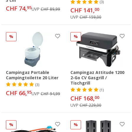
5 cm
(3)
CHF 74,
95
UVP
CHF 89,99
CHF 141,
00
UVP
CHF 159,00
%
%
Campingaz Portable
Campingaz Attitude 1200
Campingtoilette 20 Liter
2-Go CV Gasgrill /
Tischgrill
(3)
(1)
CHF 66,
95
UVP
CHF 94,99
CHF 168,
00
UVP
CHF 229,00
%
%