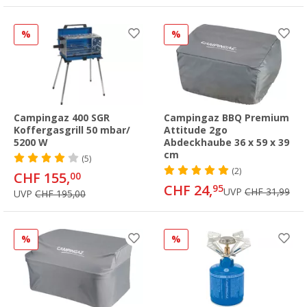
%
%
Campingaz 400 SGR
Campingaz BBQ Premium
Koffergasgrill 50 mbar/
Attitude 2go
5200 W
Abdeckhaube 36 x 59 x 39
cm
(5)
(2)
CHF 155,
00
CHF 24,
95
UVP
CHF 31,99
UVP
CHF 195,00
%
%