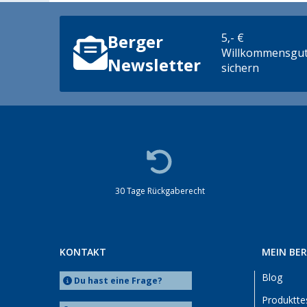
5,- €
Berger
Willkommensgut
Newsletter
sichern
30 Tage Rückgaberecht
KONTAKT
MEIN BE
Blog
Du hast eine Frage?
Produktte