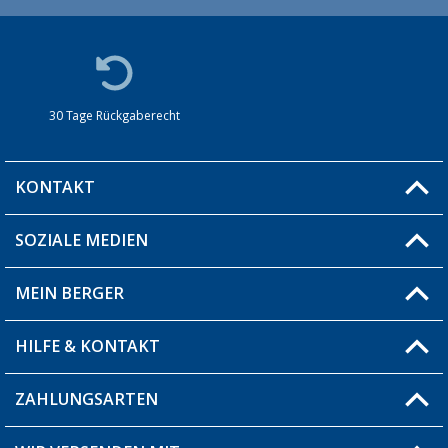
30 Tage Rückgaberecht
KONTAKT
SOZIALE MEDIEN
Du hast eine Frage?
MEIN BERGER
Filiale finden
HILFE & KONTAKT
Blog
Produkttester
ZAHLUNGSARTEN
Fragen & Antworten / FAQ
Berger Bewusst
Versandinformationen