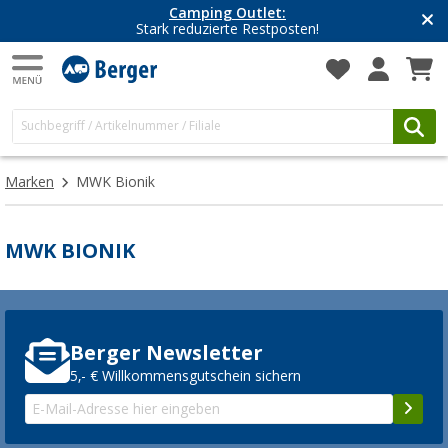
Camping Outlet:
Stark reduzierte Restposten!
Marken
MWK Bionik
MWK BIONIK
Berger Newsletter
5,- € Willkommensgutschein sichern