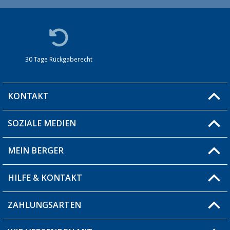
30 Tage Rückgaberecht
KONTAKT
SOZIALE MEDIEN
Du hast eine Frage?
MEIN BERGER
Filiale finden
HILFE & KONTAKT
Blog
Produkttester
ZAHLUNGSARTEN
Fragen & Antworten / FAQ
Berger Bewusst
Versandinformationen