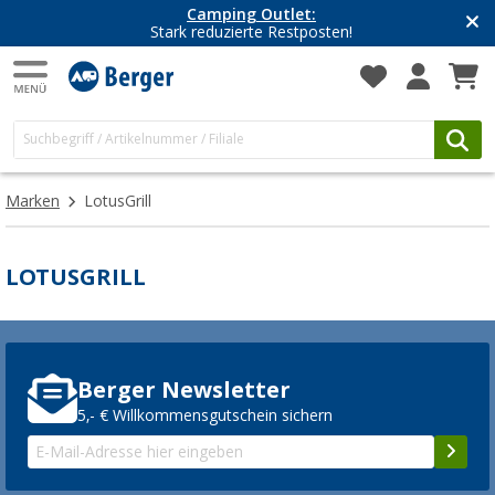
Camping Outlet:
Stark reduzierte Restposten!
Marken
LotusGrill
LOTUSGRILL
Berger Newsletter
5,- € Willkommensgutschein sichern