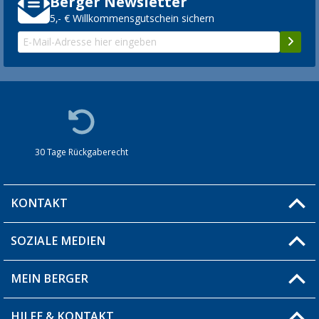
Berger Newsletter
5,- € Willkommensgutschein sichern
30 Tage Rückgaberecht
KONTAKT
SOZIALE MEDIEN
Du hast eine Frage?
MEIN BERGER
Filiale finden
HILFE & KONTAKT
Blog