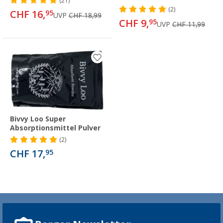
(21)
(2)
CHF 16,
95
UVP
CHF 18,99
CHF 9,
95
UVP
CHF 11,99
Bivvy Loo Super
Absorptionsmittel Pulver
(2)
CHF 17,
95