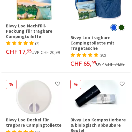
Bivvy Loo Nachfüll-
Packung für tragbare
Campingtoilette
Bivvy Loo tragbare
Campingtoilette mit
(7)
Tragetasche
CHF 17,
95
UVP
CHF 20,99
(92)
CHF 65,
95
UVP
CHF 74,99
%
%
Bivvy Loo Deckel für
Bivvy Loo Kompostierbare
tragbare Campingtoilette
& biologisch abbaubare
Beutel