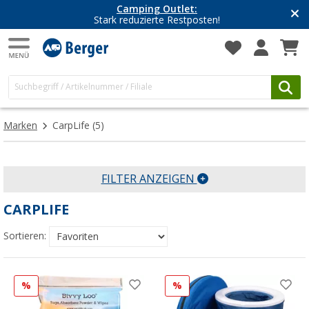
Camping Outlet:
Stark reduzierte Restposten!
Marken
CarpLife
(5)
FILTER ANZEIGEN
CARPLIFE
Sortieren:
%
%