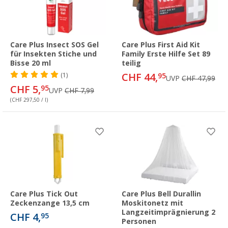
Care Plus Insect SOS Gel
Care Plus First Aid Kit
für Insekten Stiche und
Family Erste Hilfe Set 89
Bisse 20 ml
teilig
CHF 44,
(1)
95
UVP
CHF 47,99
CHF 5,
95
UVP
CHF 7,99
(CHF 297,50 / l)
Care Plus Tick Out
Care Plus Bell Durallin
Zeckenzange 13,5 cm
Moskitonetz mit
Langzeitimprägnierung 2
CHF 4,
95
Personen