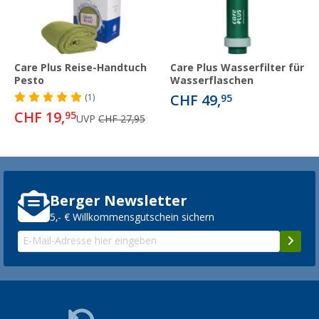
Care Plus Reise-Handtuch
Care Plus Wasserfilter für
Pesto
Wasserflaschen
CHF 49,
(1)
95
CHF 19,
95
UVP
CHF 27,95
Berger Newsletter
5,- € Willkommensgutschein sichern