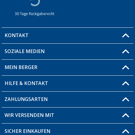
30 Tage Rückgaberecht
KONTAKT
SOZIALE MEDIEN
Du hast eine Frage?
MEIN BERGER
Filiale finden
HILFE & KONTAKT
Blog
Produkttester
ZAHLUNGSARTEN
Fragen & Antworten / FAQ
Berger Bewusst
Versandinformationen
WIR VERSENDEN MIT
Über uns
Rücksendung
SICHER EINKAUFEN