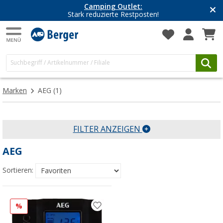
Camping Outlet:
Stark reduzierte Restposten!
Marken
AEG
(1)
FILTER ANZEIGEN
AEG
Sortieren:
%