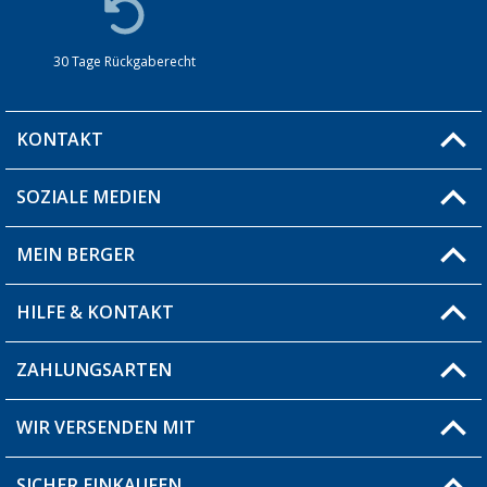
30 Tage Rückgaberecht
KONTAKT
SOZIALE MEDIEN
Du hast eine Frage?
MEIN BERGER
Filiale finden
HILFE & KONTAKT
Blog
Produkttester
ZAHLUNGSARTEN
Fragen & Antworten / FAQ
Berger Bewusst
Versandinformationen
WIR VERSENDEN MIT
Über uns
Rücksendung
SICHER EINKAUFEN