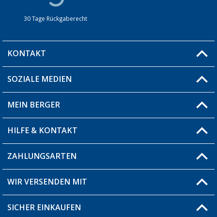
30 Tage Rückgaberecht
KONTAKT
SOZIALE MEDIEN
Du hast eine Frage?
MEIN BERGER
Filiale finden
HILFE & KONTAKT
Blog
Produkttester
ZAHLUNGSARTEN
Fragen & Antworten / FAQ
Berger Bewusst
Versandinformationen
WIR VERSENDEN MIT
Über uns
Rücksendung
SICHER EINKAUFEN