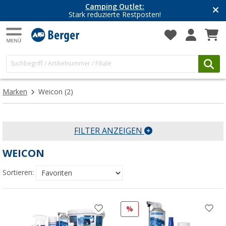
Camping Outlet:
Stark reduzierte Restposten!
Marken
Weicon
(2)
FILTER ANZEIGEN
WEICON
Sortieren:
%