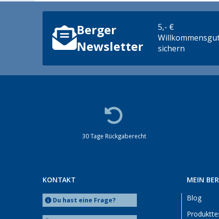
5,- €
Berger
Willkommensgut
Newsletter
sichern
30 Tage Rückgaberecht
KONTAKT
MEIN BE
Blog
Du hast eine Frage?
Produktte