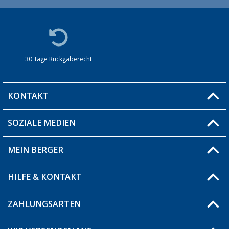
30 Tage Rückgaberecht
KONTAKT
SOZIALE MEDIEN
Du hast eine Frage?
MEIN BERGER
Filiale finden
HILFE & KONTAKT
Blog
Produkttester
ZAHLUNGSARTEN
Fragen & Antworten / FAQ
Berger Bewusst
Versandinformationen