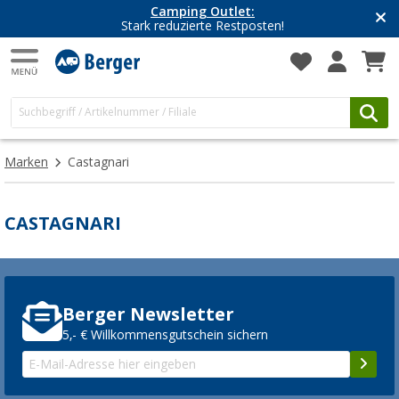
Camping Outlet:
Stark reduzierte Restposten!
Marken
Castagnari
CASTAGNARI
Berger Newsletter
5,- € Willkommensgutschein sichern