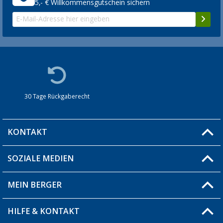
5,- € Willkommensgutschein sichern
30 Tage Rückgaberecht
KONTAKT
SOZIALE MEDIEN
Du hast eine Frage?
MEIN BERGER
Filiale finden
HILFE & KONTAKT
Blog