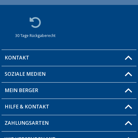
30 Tage Rückgaberecht
KONTAKT
SOZIALE MEDIEN
Du hast eine Frage?
MEIN BERGER
Filiale finden
HILFE & KONTAKT
Blog
Produkttester
ZAHLUNGSARTEN
Fragen & Antworten / FAQ
Berger Bewusst
Versandinformationen