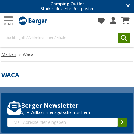
Camping Outlet:
Stark reduzierte Restposten!
Marken
Waca
WACA
Berger Newsletter
5,- € Willkommensgutschein sichern