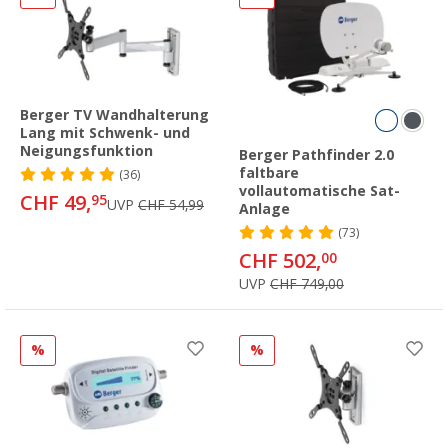
Berger TV Wandhalterung
Lang mit Schwenk- und
Neigungsfunktion
Berger Pathfinder 2.0
faltbare
(36)
vollautomatische Sat-
CHF 49,
95
UVP
CHF 54,99
Anlage
(73)
CHF 502,
00
UVP
CHF 749,00
%
%