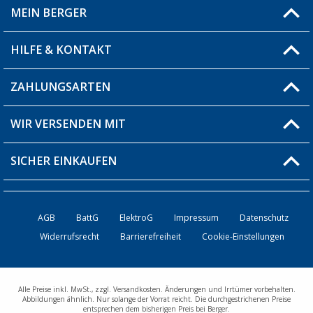
MEIN BERGER
Filiale finden
HILFE & KONTAKT
Blog
Produkttester
ZAHLUNGSARTEN
Fragen & Antworten / FAQ
Berger Bewusst
Versandinformationen
WIR VERSENDEN MIT
Über uns
Rücksendung
SICHER EINKAUFEN
Bestellstatus
Händler werden
AGB
BattG
ElektroG
Impressum
Datenschutz
Widerrufsrecht
Barrierefreiheit
Cookie-Einstellungen
Kontakt
Alle Preise inkl. MwSt., zzgl. Versandkosten. Änderungen und Irrtümer vorbehalten.
Abbildungen ähnlich. Nur solange der Vorrat reicht. Die durchgestrichenen Preise
entsprechen dem bisherigen Preis bei Berger.