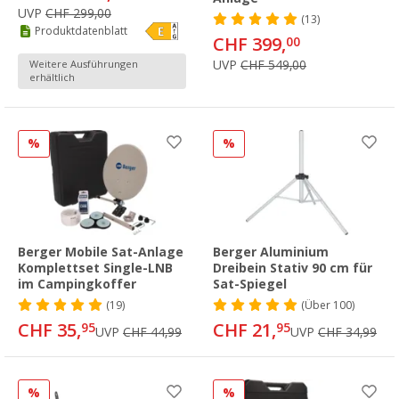
UVP
CHF 299,00
(13)
Produktdatenblatt
CHF 399,
00
UVP
CHF 549,00
Weitere Ausführungen
erhältlich
%
%
Berger Mobile Sat-Anlage
Berger Aluminium
Komplettset Single-LNB
Dreibein Stativ 90 cm für
im Campingkoffer
Sat-Spiegel
(19)
(
Über
100)
CHF 35,
CHF 21,
95
95
UVP
CHF 44,99
UVP
CHF 34,99
%
%