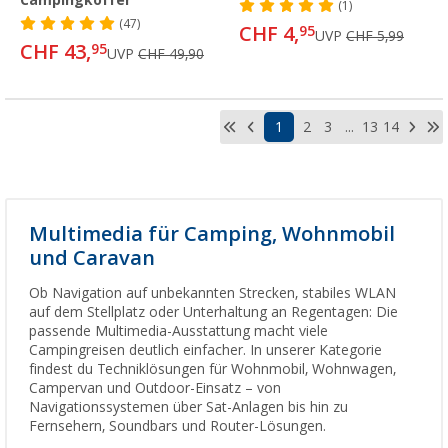
Campingkoffer
(1)
(47)
CHF 4,
95
UVP
CHF 5,99
CHF 43,
95
UVP
CHF 49,90
1
2
3
...
13
14
Multimedia für Camping, Wohnmobil
und Caravan
Ob Navigation auf unbekannten Strecken, stabiles WLAN
auf dem Stellplatz oder Unterhaltung an Regentagen: Die
passende Multimedia-Ausstattung macht viele
Campingreisen deutlich einfacher. In unserer Kategorie
findest du Techniklösungen für Wohnmobil, Wohnwagen,
Campervan und Outdoor-Einsatz – von
Navigationssystemen über Sat-Anlagen bis hin zu
Fernsehern, Soundbars und Router-Lösungen.