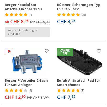
Berger Koaxial Sat-
Büttner Sicherungen Typ
Anschlusskabel 90 dB
FS 10er-Pack
(1)
(25)
CHF 8,
CHF 4,
95
95
ab
UVP
CHF 9,99
Weitere Ausführungen
erhältlich
%
Berger F-Verteiler 2-fach
Eufab Antirutsch Pad für
für Sat-Anlagen
Smartphones
(9)
(1)
CHF 12,
CHF 7,
95
95
UVP
CHF 14,99