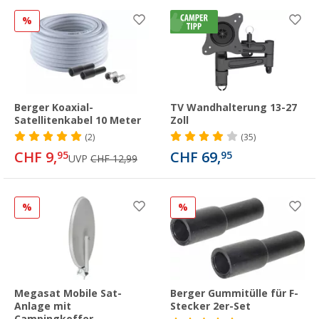
%
Berger Koaxial-
TV Wandhalterung 13-27
Satellitenkabel 10 Meter
Zoll
(2)
(35)
CHF 9,
CHF 69,
95
95
UVP
CHF 12,99
%
%
Megasat Mobile Sat-
Berger Gummitülle für F-
Anlage mit
Stecker 2er-Set