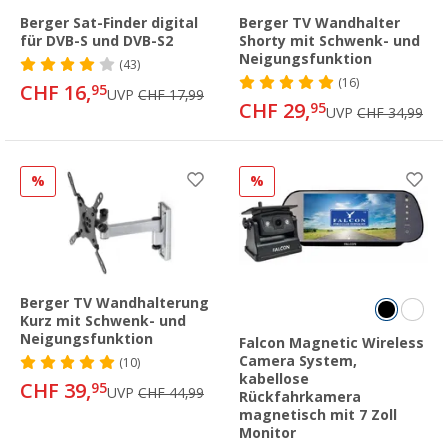
Berger Sat-Finder digital
Berger TV Wandhalter
für DVB-S und DVB-S2
Shorty mit Schwenk- und
Neigungsfunktion
(43)
(16)
CHF 16,
95
UVP
CHF 17,99
CHF 29,
95
UVP
CHF 34,99
%
%
Berger TV Wandhalterung
Kurz mit Schwenk- und
Neigungsfunktion
Falcon Magnetic Wireless
Camera System,
(10)
kabellose
CHF 39,
95
UVP
CHF 44,99
Rückfahrkamera
magnetisch mit 7 Zoll
Monitor