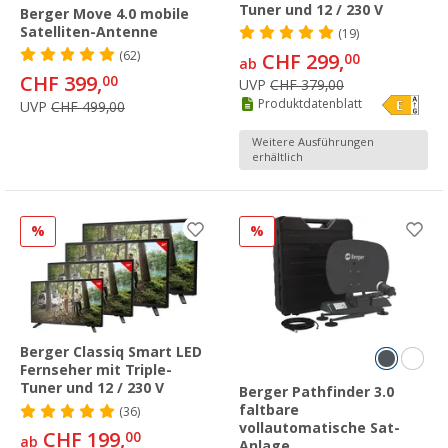
Tuner und 12 / 230 V
Berger Move 4.0 mobile
Satelliten-Antenne
(19)
(62)
CHF 299,
00
ab
CHF 399,
00
UVP
CHF 379,00
Produktdatenblatt
UVP
CHF 499,00
Weitere Ausführungen
erhältlich
%
%
Berger Classiq Smart LED
Fernseher mit Triple-
Tuner und 12 / 230 V
Berger Pathfinder 3.0
faltbare
(36)
vollautomatische Sat-
CHF 199,
00
ab
Anlage