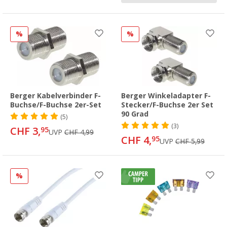
%
%
Berger Kabelverbinder F-
Berger Winkeladapter F-
Buchse/F-Buchse 2er-Set
Stecker/F-Buchse 2er Set
90 Grad
(5)
(3)
CHF 3,
95
UVP
CHF 4,99
CHF 4,
95
UVP
CHF 5,99
%