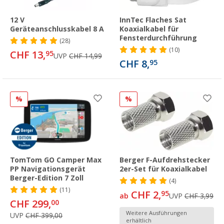
12 V
InnTec Flaches Sat
Geräteanschlusskabel 8 A
Koaxialkabel für
Fensterdurchführung
(28)
(10)
CHF 13,
95
UVP
CHF 14,99
CHF 8,
95
%
%
TomTom GO Camper Max
Berger F-Aufdrehstecker
PP Navigationsgerät
2er-Set für Koaxialkabel
Berger-Edition 7 Zoll
(4)
(11)
CHF 2,
95
ab
UVP
CHF 3,99
CHF 299,
00
Weitere Ausführungen
UVP
CHF 399,00
erhältlich