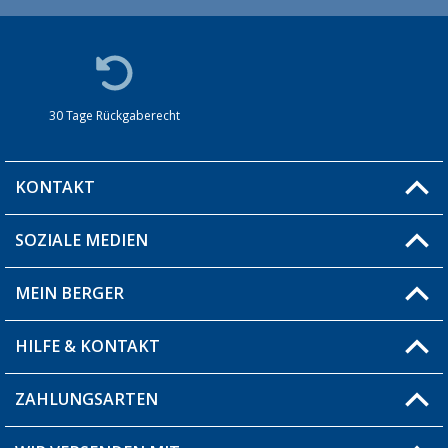
30 Tage Rückgaberecht
KONTAKT
SOZIALE MEDIEN
Du hast eine Frage?
MEIN BERGER
Filiale finden
HILFE & KONTAKT
Blog
Produkttester
ZAHLUNGSARTEN
Fragen & Antworten / FAQ
Berger Bewusst
Versandinformationen