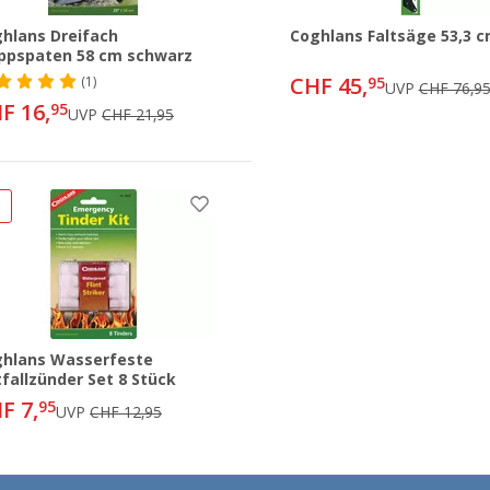
hlans Dreifach
Coghlans Faltsäge 53,3 
ppspaten 58 cm schwarz
CHF 45,
(1)
95
UVP
CHF 76,9
F 16,
95
UVP
CHF 21,95
%
hlans Wasserfeste
fallzünder Set 8 Stück
F 7,
95
UVP
CHF 12,95