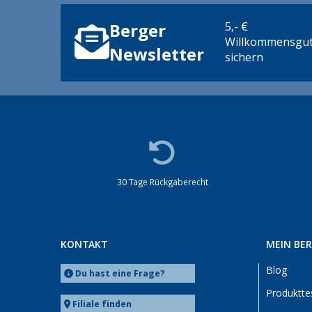
Dornbirn (AT) (2)
Eisenach (2)
5,- €
Berger
Ellingen (2)
Willkommensgut
Newsletter
sichern
Erfurt (2)
Eriskirch (2)
Frankfurt am Main (2)
Freiburg (2)
Fulda (2)
Gera (2)
Gießen (2)
30 Tage Rückgaberecht
Grafenau (1)
Göttingen (2)
Gütersloh (2)
KONTAKT
MEIN BE
Hamburg (2)
Blog
Du hast eine Frage?
Hannover (2)
Produktte
Heide (2)
Filiale finden