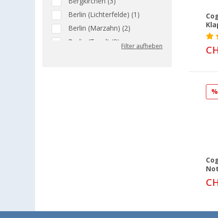
Bergkirchen (3)
Berlin (Lichterfelde) (1)
Cog
Kla
Berlin (Marzahn) (2)
Berlin (Tegel) (2)
Filter aufheben
CH
Bielefeld (2)
Bindlach (2)
Bischofsheim (3)
Bocholt (2)
Bordeaux (FR) (2)
Braunschweig (1)
Buchholz (2)
Coburg / Dörfles-Esbach (2)
Cog
Cottbus (2)
Not
Cuxhaven (2)
CH
Deggendorf (2)
Dettingen unter Teck (2)