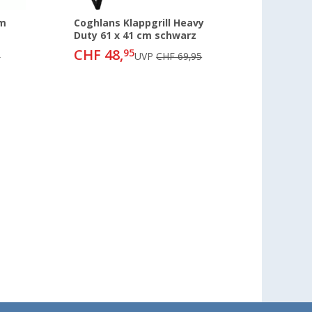
cm
Coghlans Klappgrill Heavy
Duty 61 x 41 cm schwarz
CHF 48,
95
5
UVP
CHF 69,95