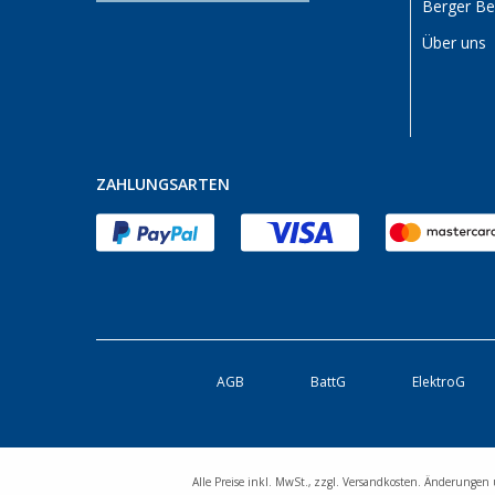
Heidelberg (2)
Berger B
Heiligenhafen (2)
Über uns
Heiligenzimmern (2)
Herten (2)
Hooksiel (2)
Isny im Allgäu (1)
ZAHLUNGSARTEN
Kaiserslautern (2)
Kerpen (2)
Kesselsdorf (2)
Kiel (2)
Klagenfurt (2)
Klettgau / Erzingen (2)
Kolbermoor (2)
AGB
BattG
ElektroG
Leipzig - Wiedemar (2)
Leverkusen (2)
Linz/Traun (AT) (2)
Alle Preise inkl. MwSt., zzgl. Versandkosten. Änderungen 