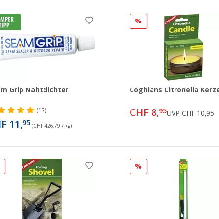
%
m Grip Nahtdichter
Coghlans Citronella Kerz
CHF 8,
(17)
95
UVP
CHF 10,95
F 11,
95
(CHF 426,79 / kg)
%
%