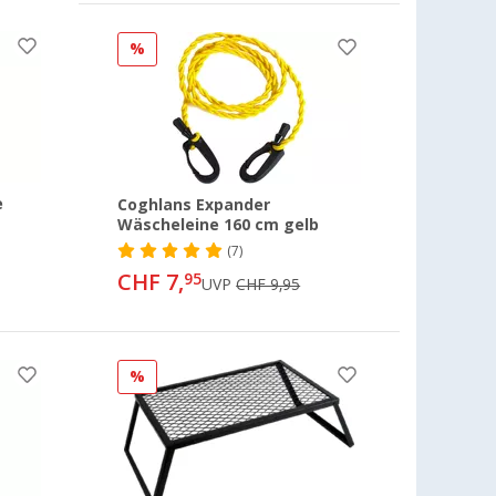
%
e
Coghlans Expander
Wäscheleine 160 cm gelb
(7)
CHF 7,
95
UVP
CHF 9,95
%