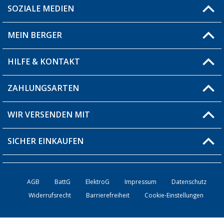
SOZIALE MEDIEN
Du hast eine Frage?
MEIN BERGER
Filiale finden
HILFE & KONTAKT
Blog
Produkttester
ZAHLUNGSARTEN
Fragen & Antworten / FAQ
Berger Bewusst
Versandinformationen
WIR VERSENDEN MIT
Über uns
Rücksendung
SICHER EINKAUFEN
Bestellstatus
Händler werden
AGB
BattG
ElektroG
Impressum
Datenschutz
Widerrufsrecht
Barrierefreiheit
Cookie-Einstellungen
Kontakt