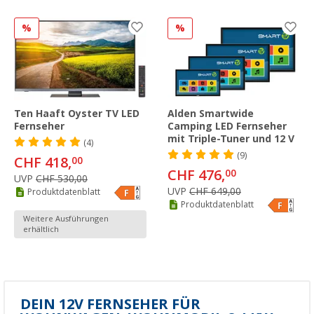
%
%
Ten Haaft Oyster TV LED
Alden Smartwide
Fernseher
Camping LED Fernseher
mit Triple-Tuner und 12 V
(4)
(9)
CHF 418,
00
CHF 476,
00
UVP
CHF 530,00
UVP
CHF 649,00
Produktdatenblatt
Produktdatenblatt
Weitere Ausführungen
erhältlich
DEIN 12V FERNSEHER FÜR