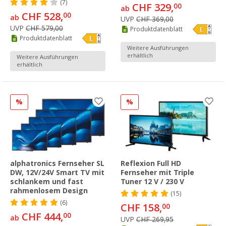
(7)
CHF 329,
00
ab
CHF 528,
00
ab
UVP
CHF 369,00
UVP
CHF 579,00
Produktdatenblatt
Produktdatenblatt
Weitere Ausführungen
erhältlich
Weitere Ausführungen
erhältlich
%
%
alphatronics Fernseher SL
Reflexion Full HD
DW, 12V/24V Smart TV mit
Fernseher mit Triple
schlankem und fast
Tuner 12 V / 230 V
rahmenlosem Design
(15)
(6)
CHF 158,
00
CHF 444,
00
ab
UVP
CHF 269,95