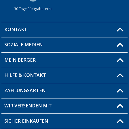
30 Tage Rückgaberecht
KONTAKT
SOZIALE MEDIEN
Du hast eine Frage?
MEIN BERGER
Filiale finden
HILFE & KONTAKT
Blog
Produkttester
ZAHLUNGSARTEN
Fragen & Antworten / FAQ
Berger Bewusst
Versandinformationen
WIR VERSENDEN MIT
Über uns
Rücksendung
SICHER EINKAUFEN
Bestellstatus