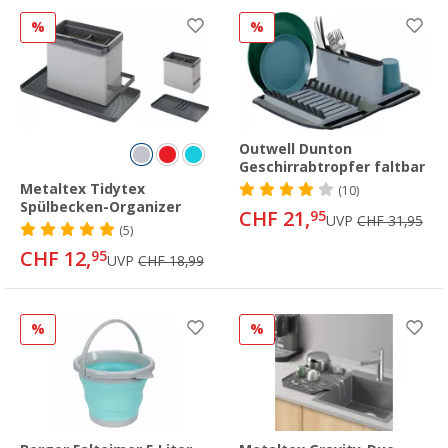
%
%
Outwell Dunton
Geschirrabtropfer faltbar
Metaltex Tidytex
(10)
Spülbecken-Organizer
CHF 21,
95
UVP
CHF 31,95
(5)
CHF 12,
95
UVP
CHF 18,99
%
%