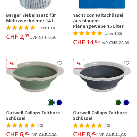
Berger Siebeinsatz für
Yachticon Faltschüssel
Mehrzweckeimer 14 l
aus blauem
Planengewebe 15 Liter
(
Über
100)
(
Über
100)
CHF 2,
95
UVP
CHF 6,50
CHF 14,
95
UVP
CHF 22,99
%
%
Outwell Collaps Faltbare
Outwell Collaps Faltbare
Schüssel
Schüssel
(50)
(50)
CHF 6,
CHF 8,
95
95
UVP
CHF 8,00
UVP
CHF 11,95