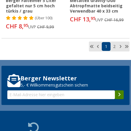
Berger Falteimer 5 Liter
Metaltex Gravity-Duo
gefaltet nur 5 cm hoch
Abtropfmatte beidseitig
türkis / grau
Verwendbar 40 x 33 cm
CHF 13,
(
Über
100)
95
UVP
CHF 16,99
CHF 8,
95
UVP
CHF 9,99
1
2
Berger Newsletter
5,- € Willkommensgutschein sichern