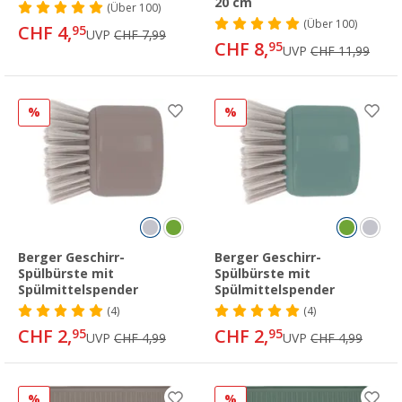
20 cm
(
Über
100)
(
Über
100)
CHF 4,
95
UVP
CHF 7,99
CHF 8,
95
UVP
CHF 11,99
%
%
Berger Geschirr-
Berger Geschirr-
Spülbürste mit
Spülbürste mit
Spülmittelspender
Spülmittelspender
(4)
(4)
CHF 2,
CHF 2,
95
95
UVP
CHF 4,99
UVP
CHF 4,99
%
%