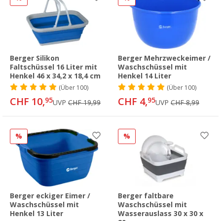
Berger Silikon
Berger Mehrzweckeimer /
Faltschüssel 16 Liter mit
Waschschüssel mit
Henkel 46 x 34,2 x 18,4 cm
Henkel 14 Liter
(
Über
100)
(
Über
100)
CHF 10,
CHF 4,
95
95
UVP
CHF 19,99
UVP
CHF 8,99
%
%
Berger eckiger Eimer /
Berger faltbare
Waschschüssel mit
Waschschüssel mit
Henkel 13 Liter
Wasserauslass 30 x 30 x