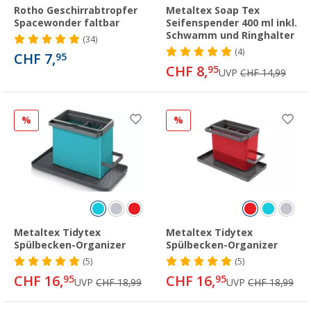
Rotho Geschirrabtropfer
Metaltex Soap Tex
Spacewonder faltbar
Seifenspender 400 ml inkl.
Schwamm und Ringhalter
(34)
(4)
CHF 7,
95
CHF 8,
95
UVP
CHF 14,99
%
%
Metaltex Tidytex
Metaltex Tidytex
Spülbecken-Organizer
Spülbecken-Organizer
(5)
(5)
CHF 16,
CHF 16,
95
95
UVP
CHF 18,99
UVP
CHF 18,99