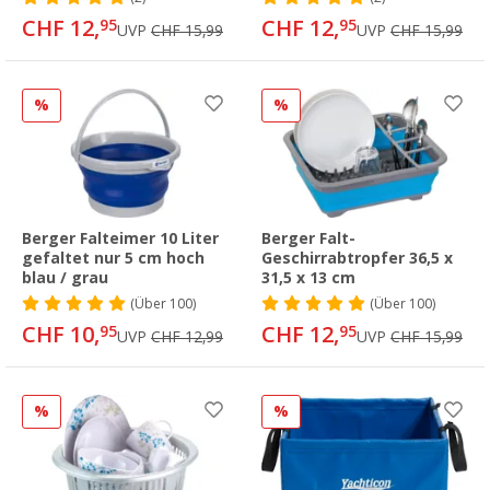
CHF 12,
CHF 12,
95
95
UVP
CHF 15,99
UVP
CHF 15,99
%
%
Berger Falteimer 10 Liter
Berger Falt-
gefaltet nur 5 cm hoch
Geschirrabtropfer 36,5 x
blau / grau
31,5 x 13 cm
(
Über
100)
(
Über
100)
CHF 10,
CHF 12,
95
95
UVP
CHF 12,99
UVP
CHF 15,99
%
%