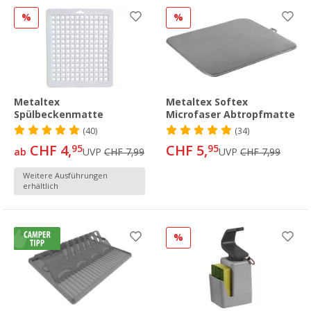
%
%
Metaltex
Metaltex Softex
Spülbeckenmatte
Microfaser Abtropfmatte
(40)
(34)
CHF 4,
CHF 5,
95
95
ab
UVP
CHF 7,99
UVP
CHF 7,99
Weitere Ausführungen
erhältlich
%