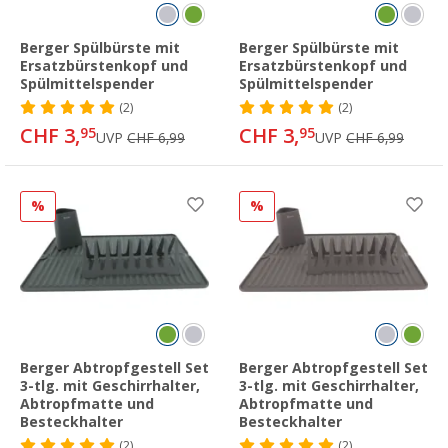
Berger Spülbürste mit
Berger Spülbürste mit
Ersatzbürstenkopf und
Ersatzbürstenkopf und
Spülmittelspender
Spülmittelspender
(2)
(2)
CHF 3,
CHF 3,
95
95
UVP
CHF 6,99
UVP
CHF 6,99
%
%
Berger Abtropfgestell Set
Berger Abtropfgestell Set
3-tlg. mit Geschirrhalter,
3-tlg. mit Geschirrhalter,
Abtropfmatte und
Abtropfmatte und
Besteckhalter
Besteckhalter
(2)
(2)