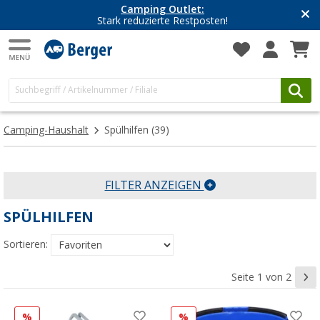
Camping Outlet:
Stark reduzierte Restposten!
Camping-Haushalt
Spülhilfen
(39)
FILTER ANZEIGEN
SPÜLHILFEN
Sortieren:
Seite 1 von 2
%
%