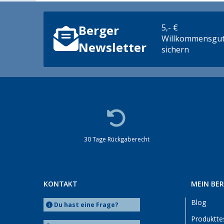
5,- €
Berger
Willkommensgut
Newsletter
sichern
30 Tage Rückgaberecht
KONTAKT
MEIN BE
Blog
Du hast eine Frage?
Produktte