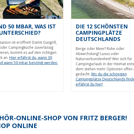
ND 50 MBAR, WAS IST
DIE 12 SCHÖNSTEN
UNTERSCHIED?
CAMPINGPLÄTZE
DEUTSCHLANDS
lsaison ist eröffnet! Damit Gasgrill,
oder Campingküche zuverlässig
Berge oder Meer? Ruhe oder
ieren, kommt es auf den richtigen
Abwechslung? Luxus oder
k an.
Hier erfährst du, wann 30
Naturverbundenheit? Wer sich für
d wann 50 mbar benötigt werden.
Campingurlaub in der Heimat ents
dem stehen mehr Optionen offen 
gedacht.
Wo du die schönsten
Campingplätze Deutschlands finde
erfährst du hier!
ÖR-ONLINE-SHOP VON FRITZ BERGER!
HOP ONLINE