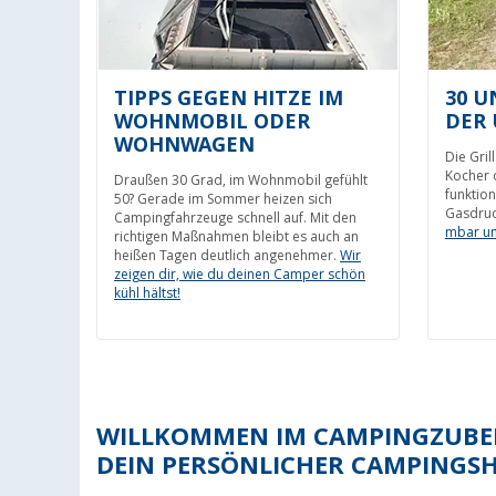
TIPPS GEGEN HITZE IM
30 U
WOHNMOBIL ODER
DER 
WOHNWAGEN
Die Gril
Kocher 
Draußen 30 Grad, im Wohnmobil gefühlt
funktion
50? Gerade im Sommer heizen sich
Gasdruc
Campingfahrzeuge schnell auf. Mit den
mbar un
richtigen Maßnahmen bleibt es auch an
heißen Tagen deutlich angenehmer.
Wir
zeigen dir, wie du deinen Camper schön
kühl hältst!
WILLKOMMEN IM CAMPINGZUBEH
DEIN PERSÖNLICHER CAMPINGS