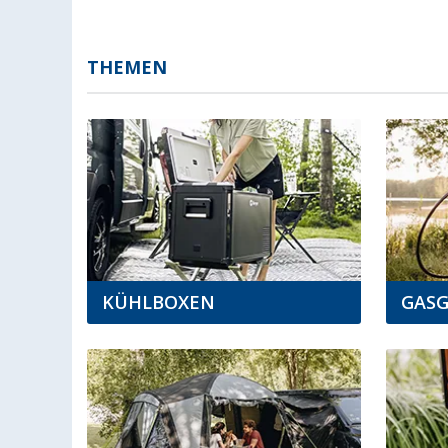
THEMEN
KÜHLBOXEN
GASG