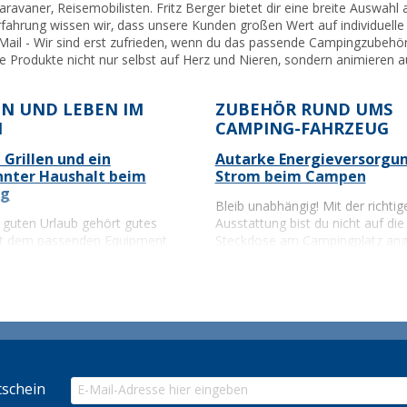
Caravaner, Reisemobilisten. Fritz Berger bietet dir eine breite Ausw
ahrung wissen wir, dass unsere Kunden großen Wert auf individuelle B
ail - Wir sind erst zufrieden, wenn du das passende Campingzubehör f
ie Produkte nicht nur selbst auf Herz und Nieren, sondern animieren 
N UND LEBEN IM
ZUBEHÖR RUND UMS
N
CAMPING-FAHRZEUG
 Grillen und ein
Autarke Energieversorgu
nnter Haushalt beim
Strom beim Campen
ng
Bleib unabhängig! Mit der richtig
guten Urlaub gehört gutes
Ausstattung bist du nicht auf die
it dem passenden Equipment
Steckdose am Campingplatz ang
as Kochen im Freien problemlos.
Stromversorgung für unt
nd
Campingkocher
–
Energieversorgung
– autark m
 für die Outdoor-Küche
Stromgenerator oder Brennsto
ggrills
– ideal für Grillabende
Solaranlagen
– umweltfreundl
freiem Himmel.
kostenlos laden.
cher
– flexibel und schnell
Wechselrichter
– für 230V-Ge
zbereit.
Wohnmobil.
schein
lls von Cadac
– mit viel Zubehör