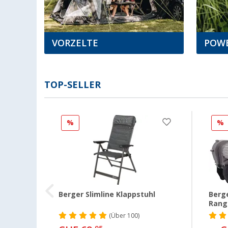
VORZELTE
POW
TOP-SELLER
%
%
tisch
Berger Slimline Klappstuhl
Berge
Rangi
(
Über
100)