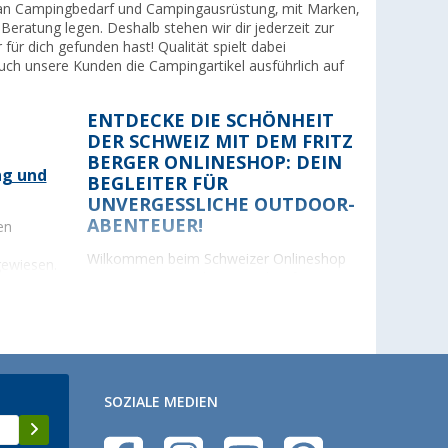
ahl an Campingbedarf und Campingausrüstung, mit Marken,
eratung legen. Deshalb stehen wir dir jederzeit zur
ür dich gefunden hast! Qualität spielt dabei
auch unsere Kunden die Campingartikel ausführlich auf
ENTDECKE DIE SCHÖNHEIT
DER SCHWEIZ MIT DEM FRITZ
BERGER ONLINESHOP: DEIN
ng und
BEGLEITER FÜR
UNVERGESSLICHE OUTDOOR-
ABENTEUER!
en
Wilkommen beim Schweizer Onlineshop
ewiesen.
von Fritz Berger, dem Paradies für
erwegs
Outdoor-Enthusiasten! Entdecke mit uns
die unberührte Schönheit der
it
schweizerischen Landschaft und erlebe
ffzelle.
unvergessliche Abenteuer beim Camping,
ich und
Wandern und Zelten inmitten
atemberaubender Natur. Als erfahrener
SOZIALE MEDIEN
räte im
Anbieter von Campingausrüstung wissen
wir, wie wichtig es ist, die Natur in vollen