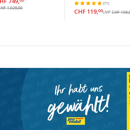
HF 749,
00
(71)
HF 1.029,00
CHF 119,
00
UVP
CHF 159,