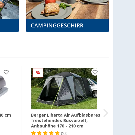
CAMPINGGESCHIRR
%
%
40 cm
Berger Liberta Air Aufblasbares
Berger
freistehendes Busvorzelt,
Campin
Anbauhöhe 170 - 210 cm
(53)