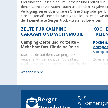
Hier findest du alles rund um Camping und Freizeit für 
denen Camper vertrauen. Durch unsere über 65 Jahre Erf
Verfügung, sei es über unseren Online-Shop oder per E-M
standesgemäß eine sehr wichtige Rolle. So testen wir d
der Internetseite Berger Produkttester zu bewerten.
ZELTE FÜR CAMPING,
KOCHE
CARAVAN UND WOHNMOBIL
FREIE
Camping-Zelte und Vorzelte –
Kochen,
Mehr Komfort für deine Reise
entspa
Campi
Mach es dir auf dem Campingplatz
bequem! Mit den richtigen Vorzelten,
Zu einem 
Markisen oder Campingzelten schaffst du
Essen. M
mehr Platz und Schutz vor Wind und
gelingt d
weiterlesen
Wetter.
Grills
u
Vorzelt
,
Markisen und
Perfekt
Sonnensegel
Campin
Wohnwagen-Vorzelte
– ideal für mehr
unter 
5,- €
Berger
Raum auf dem Campingplatz.
Gasko
Vorzelt für das Wohnmobil
– extra
einsat
Willkommensgut
Newsletter
Stauraum und Wetterschutz.
Gasgri