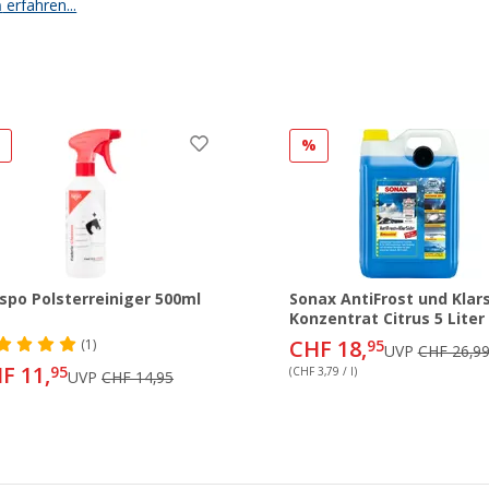
n
erfahren...
%
%
spo Polsterreiniger 500ml
Sonax AntiFrost und Klar
Konzentrat Citrus 5 Liter
CHF 18,
(1)
95
UVP
CHF 26,9
F 11,
95
(CHF 3,79 / l)
UVP
CHF 14,95