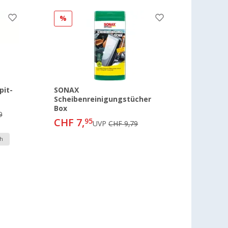
%
pit-
SONAX
Scheibenreinigungstücher
Box
9
CHF 7,
95
UVP
CHF 9,79
h