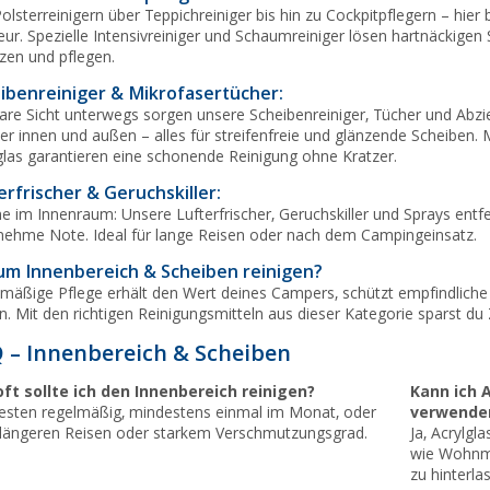
olsterreinigern über Teppichreiniger bis hin zu Cockpitpflegern – hier
ieur. Spezielle Intensivreiniger und Schaumreiniger lösen hartnäckig
zen und pflegen.
ibenreiniger & Mikrofasertücher:
lare Sicht unterwegs sorgen unsere Scheibenreiniger, Tücher und Abzie
er innen und außen – alles für streifenfreie und glänzende Scheiben. 
glas garantieren eine schonende Reinigung ohne Kratzer.
erfrischer & Geruchskiller:
he im Innenraum: Unsere Lufterfrischer, Geruchskiller und Sprays en
ehme Note. Ideal für lange Reisen oder nach dem Campingeinsatz.
m Innenbereich & Scheiben reinigen?
mäßige Pflege erhält den Wert deines Campers, schützt empfindliche
n. Mit den richtigen Reinigungsmitteln aus dieser Kategorie sparst du 
 – Innenbereich & Scheiben
oft sollte ich den Innenbereich reinigen?
Kann ich 
sten regelmäßig, mindestens einmal im Monat, oder
verwende
längeren Reisen oder starkem Verschmutzungsgrad.
Ja, Acrylgla
wie Wohnmo
zu hinterla