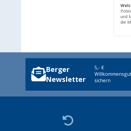
Welc
Polst
und M
die M
5,- €
Berger
Willkommensgut
Newsletter
sichern