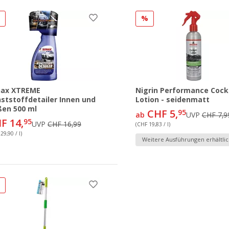
%
%
nax XTREME
Nigrin Performance Cock
ststoffdetailer Innen und
Lotion - seidenmatt
en 500 ml
CHF 5,
95
ab
UVP
CHF 7,9
F 14,
95
UVP
CHF 16,99
(CHF 19,83 / l)
29,90 / l)
Weitere Ausführungen erhältlic
%