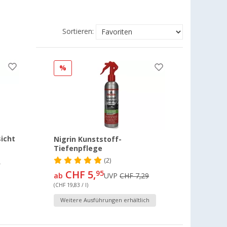
Sortieren:
%
sicht
Nigrin Kunststoff-
Tiefenpflege
(2)
9
CHF 5,
95
ab
UVP
CHF 7,29
(CHF 19,83 / l)
Weitere Ausführungen erhältlich