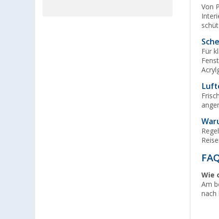
Von P
Inter
schüt
Sche
Für k
Fenst
Acryl
Luft
Frisc
angen
Waru
Regel
Reise
FAQ
Wie 
Am be
nach 