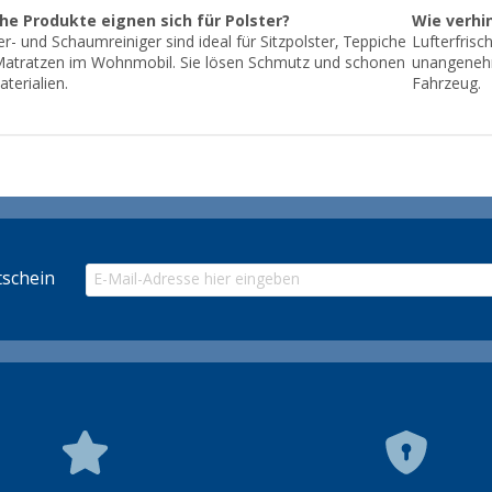
he Produkte eignen sich für Polster?
Wie verhi
er- und Schaumreiniger sind ideal für Sitzpolster, Teppiche
Lufterfrisc
atratzen im Wohnmobil. Sie lösen Schmutz und schonen
unangenehm
aterialien.
Fahrzeug.
schein