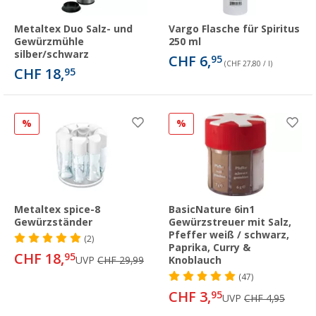
Metaltex Duo Salz- und
Vargo Flasche für Spiritus
Gewürzmühle
250 ml
silber/schwarz
CHF 6,
95
(CHF 27,80 / l)
CHF 18,
95
%
%
Metaltex spice-8
BasicNature 6in1
Gewürzständer
Gewürzstreuer mit Salz,
Pfeffer weiß / schwarz,
(2)
Paprika, Curry &
CHF 18,
95
UVP
CHF 29,99
Knoblauch
(47)
CHF 3,
95
UVP
CHF 4,95