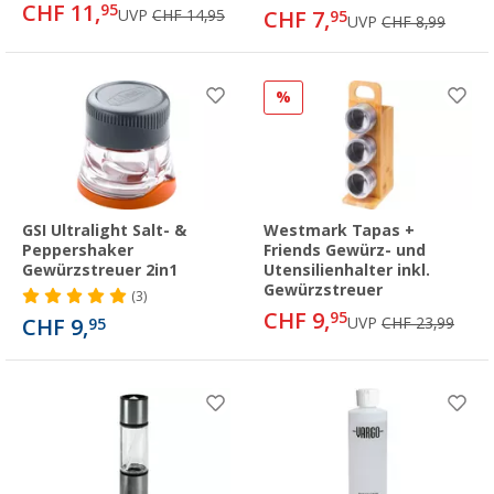
CHF 11,
95
UVP
CHF 14,95
CHF 7,
95
UVP
CHF 8,99
%
GSI Ultralight Salt- &
Westmark Tapas +
Peppershaker
Friends Gewürz- und
Gewürzstreuer 2in1
Utensilienhalter inkl.
Gewürzstreuer
(3)
CHF 9,
95
CHF 9,
UVP
CHF 23,99
95