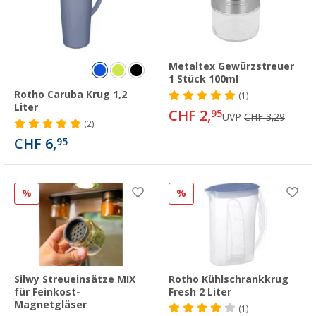
Metaltex Gewürzstreuer
1 Stück 100ml
Rotho Caruba Krug 1,2
(1)
Liter
CHF 2,
95
UVP
CHF 3,29
(2)
CHF 6,
95
%
%
Silwy Streueinsätze MIX
Rotho Kühlschrankkrug
für Feinkost-
Fresh 2 Liter
Magnetgläser
(1)