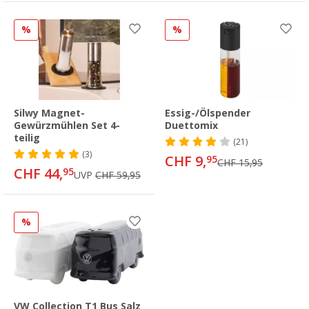
%
%
Silwy Magnet-
Essig-/Ölspender
Gewürzmühlen Set 4-
Duettomix
teilig
(21)
(3)
CHF 9,
95
CHF 15,95
CHF 44,
95
UVP
CHF 59,95
%
VW Collection T1 Bus Salz