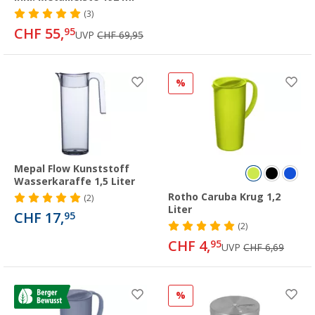
(3)
CHF 55,
95
UVP
CHF 69,95
%
Mepal Flow Kunststoff
Wasserkaraffe 1,5 Liter
Rotho Caruba Krug 1,2
(2)
Liter
CHF 17,
95
(2)
CHF 4,
95
UVP
CHF 6,69
%