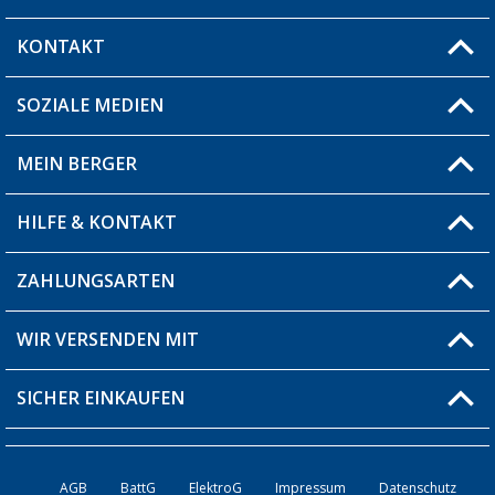
KONTAKT
SOZIALE MEDIEN
Du hast eine Frage?
MEIN BERGER
Filiale finden
HILFE & KONTAKT
Blog
Produkttester
ZAHLUNGSARTEN
Fragen & Antworten / FAQ
Berger Bewusst
Versandinformationen
WIR VERSENDEN MIT
Über uns
Rücksendung
SICHER EINKAUFEN
Bestellstatus
Händler werden
AGB
BattG
ElektroG
Impressum
Datenschutz