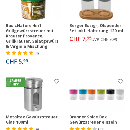
BasicNature 4in1
Berger Essig-, Ölspender
Grillgewürzstreuer mit
Set inkl. Halterung 120 ml
Kräuter Provence,
CHF 7,
95
UVP
CHF 9,99
Grillkräuter, Salatgewürz
& Virginia Mischung
(4)
CHF 5,
95
Metaltex Gewürzstreuer
Brunner Spice Box
Glas 100ml
Gewürzstreuer einzeln
(4)
(11)