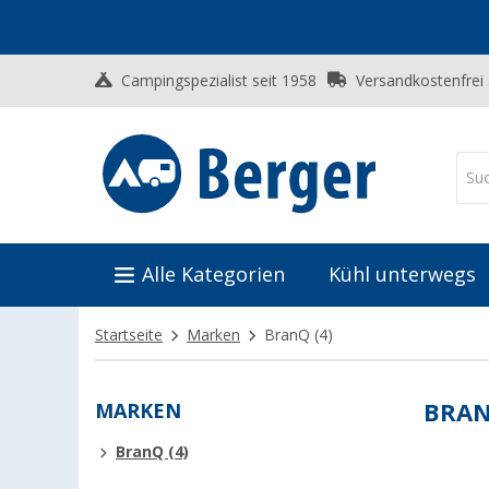
Campingspezialist seit 1958
Versandkostenfrei
Alle Kategorien
Kühl unterwegs
Startseite
Marken
BranQ
(4)
MARKEN
BRA
BranQ (4)