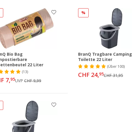
%
%
nQ Bio Bag
BranQ Tragbare Camping
mpostierbare
Toilette 22 Liter
lettenbeutel 22 Liter
(
Über
100)
(13)
CHF 24,
95
CHF 31,95
F 7,
95
UVP
CHF 9,99
%