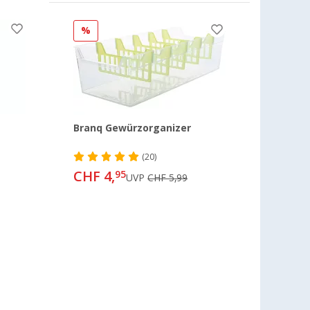
%
Branq Gewürzorganizer
(20)
CHF 4,
95
UVP
CHF 5,99