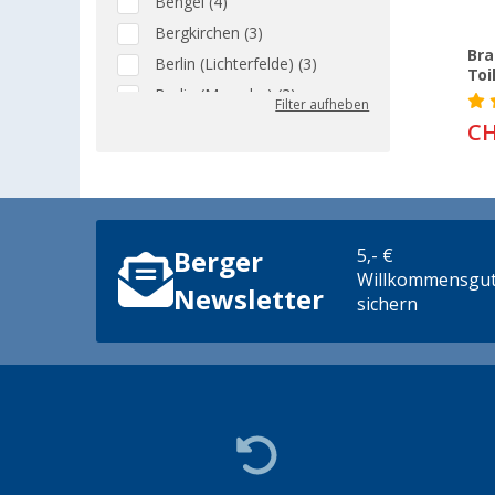
Bengel (4)
Bergkirchen (3)
Bra
Berlin (Lichterfelde) (3)
Toi
Berlin (Marzahn) (3)
Filter aufheben
Berlin (Tegel) (2)
CH
Bielefeld (2)
Bindlach (2)
Bischofsheim (3)
Bocholt (2)
5,- €
Berger
Willkommensgut
Bordeaux (FR) (2)
Newsletter
sichern
Braunschweig (2)
Buchholz (3)
Chartres (FR) (1)
Coburg / Dörfles-Esbach (3)
Cottbus (3)
Cuxhaven (2)