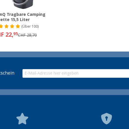
nQ Tragbare Camping
lette 15,5 Liter
(
Über
100)
F 22,
95
CHF 28,70
schein