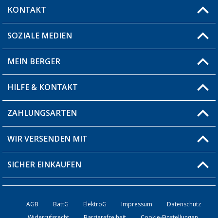
KONTAKT
SOZIALE MEDIEN
Du hast eine Frage?
MEIN BERGER
Filiale finden
HILFE & KONTAKT
Blog
Produkttester
ZAHLUNGSARTEN
Fragen & Antworten / FAQ
Berger Bewusst
Versandinformationen
WIR VERSENDEN MIT
Über uns
Rücksendung
SICHER EINKAUFEN
Bestellstatus
Händler werden
AGB
BattG
ElektroG
Impressum
Datenschutz
Widerrufsrecht
Barrierefreiheit
Cookie-Einstellungen