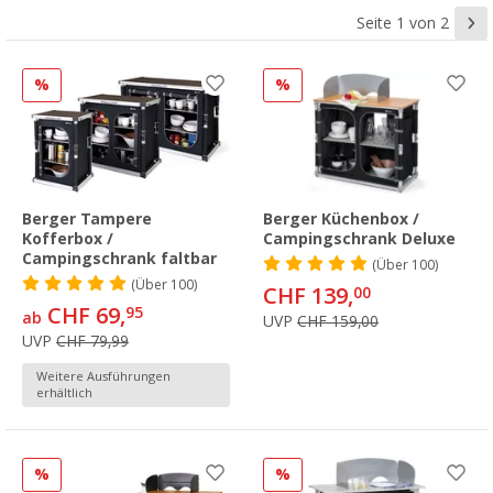
Seite 1 von 2
%
%
Berger Tampere
Berger Küchenbox /
Kofferbox /
Campingschrank Deluxe
Campingschrank faltbar
(
Über
100)
(
Über
100)
CHF 139,
00
CHF 69,
95
ab
UVP
CHF 159,00
UVP
CHF 79,99
Weitere Ausführungen
erhältlich
%
%