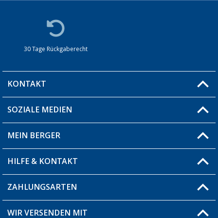
30 Tage Rückgaberecht
KONTAKT
SOZIALE MEDIEN
Du hast eine Frage?
MEIN BERGER
Filiale finden
HILFE & KONTAKT
Blog
Produkttester
ZAHLUNGSARTEN
Fragen & Antworten / FAQ
Berger Bewusst
Versandinformationen
WIR VERSENDEN MIT