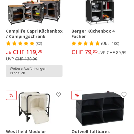
Camplife Capri Küchenbox
Berger Küchenbox 4
/ Campingschrank
Fächer
(32)
(
Über
100)
CHF 119,
CHF 79,
00
95
ab
UVP
CHF 89,99
UVP
CHF 139,00
Weitere Ausführungen
erhältlich
%
%
Westfield Modulor
Outwell faltbares