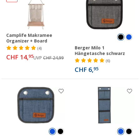
Camplife Makramee
Organizer + Board
Berger Milo 1
(4)
Hängetasche schwarz
CHF 14,
95
UVP
CHF 24,99
(6)
CHF 6,
95