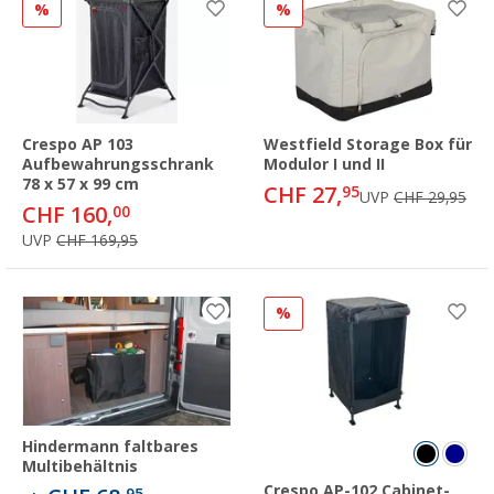
%
%
Crespo AP 103
Westfield Storage Box für
Aufbewahrungsschrank
Modulor I und II
78 x 57 x 99 cm
CHF 27,
95
UVP
CHF 29,95
CHF 160,
00
UVP
CHF 169,95
%
Hindermann faltbares
Multibehältnis
Crespo AP-102 Cabinet-