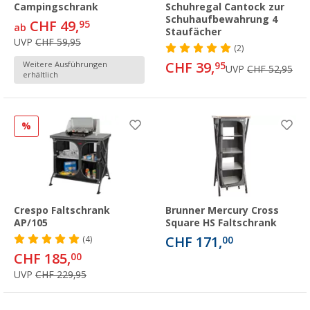
Campingschrank
Schuhregal Cantock zur
Schuhaufbewahrung 4
CHF 49,
95
ab
Staufächer
UVP
CHF 59,95
(2)
CHF 39,
Weitere Ausführungen
95
UVP
CHF 52,95
erhältlich
%
Crespo Faltschrank
Brunner Mercury Cross
AP/105
Square HS Faltschrank
CHF 171,
(4)
00
CHF 185,
00
UVP
CHF 229,95