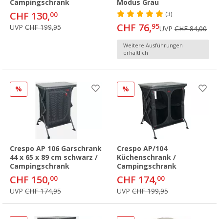
Campingschrank
Modus Grau
CHF 130,
00
(3)
CHF 76,
95
UVP
CHF 199,95
UVP
CHF 84,00
Weitere Ausführungen
erhältlich
%
%
Crespo AP 106 Garschrank
Crespo AP/104
44 x 65 x 89 cm schwarz /
Küchenschrank /
Campingschrank
Campingschrank
CHF 150,
CHF 174,
00
00
UVP
CHF 174,95
UVP
CHF 199,95