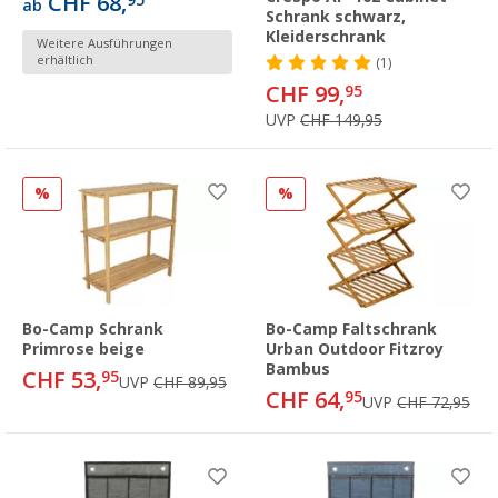
CHF 68,
95
ab
Schrank schwarz,
Kleiderschrank
Weitere Ausführungen
erhältlich
(1)
CHF 99,
95
UVP
CHF 149,95
%
%
Bo-Camp Schrank
Bo-Camp Faltschrank
Primrose beige
Urban Outdoor Fitzroy
Bambus
CHF 53,
95
UVP
CHF 89,95
CHF 64,
95
UVP
CHF 72,95