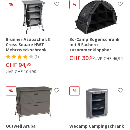
%
%
Brunner Azabache LS
Bo-Camp Bogenschrank
Cross Square HWT
mit 9 Fächern
Mehrzweckschrank
zusammenklappbar
CHF 30,
(1)
95
UVP
CHF 46,95
CHF 94,
95
UVP
CHF 104,90
%
%
Outwell Aruba
Wecamp Campingschrank