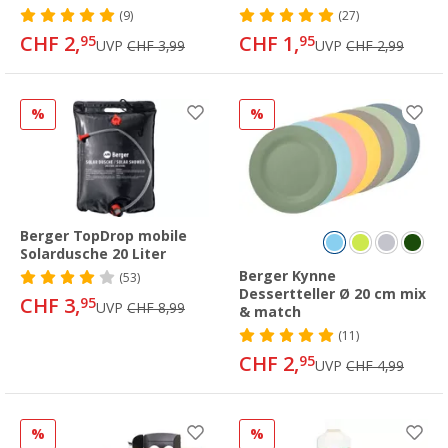
(9)
(27)
CHF 2,
CHF 1,
95
95
UVP
CHF 3,99
UVP
CHF 2,99
%
%
Berger TopDrop mobile
Solardusche 20 Liter
Berger Kynne
(53)
Dessertteller Ø 20 cm mix
CHF 3,
95
UVP
CHF 8,99
& match
(11)
CHF 2,
95
UVP
CHF 4,99
%
%