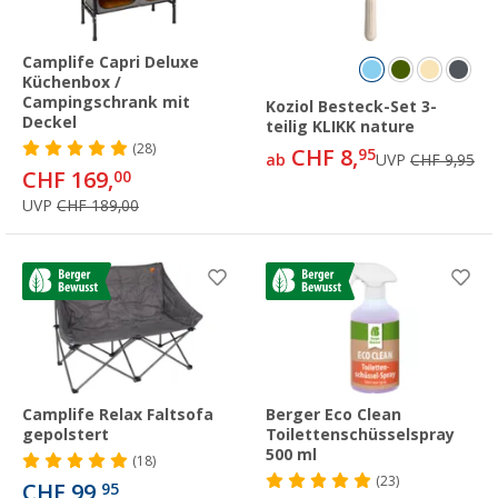
Camplife Capri Deluxe
Küchenbox /
Campingschrank mit
Koziol Besteck-Set 3-
Deckel
teilig KLIKK nature
(28)
CHF 8,
95
ab
UVP
CHF 9,95
CHF 169,
00
UVP
CHF 189,00
Camplife Relax Faltsofa
Berger Eco Clean
gepolstert
Toilettenschüsselspray
500 ml
(18)
(23)
CHF 99,
95