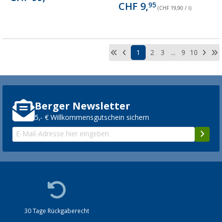
CHF 9,
95
(CHF 19,90 / l)
1
2
3
...
9
10
Berger Newsletter
5,- € Willkommensgutschein sichern
30 Tage Rückgaberecht