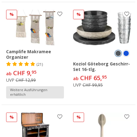
%
%
Camplife Makramee
Organizer
Koziol Göteborg Geschirr-
(21)
Set 16-tlg.
CHF 9,
95
ab
CHF 65,
95
ab
UVP
CHF 12,99
UVP
CHF 99,95
Weitere Ausführungen
erhältlich
%
%