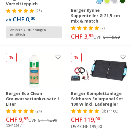
Vorzeltteppich
Berger Kynne
(25)
Suppenteller Ø 21,5 cm
CHF 0,
00
ab
mix & match
(7)
Weitere Ausführungen
erhältlich
CHF 3,
95
UVP
CHF 5,99
%
%
Berger Eco Clean
Berger Komplettanlage
Grauwassertankzusatz 1
faltbares Solarpanel Set
Liter
100 W inkl. Laderegler
(24)
(
Über
100)
CHF 9,
CHF 119,
95
00
UVP
CHF 12,99
(CHF 9,95 / l)
UVP
CHF 199,00