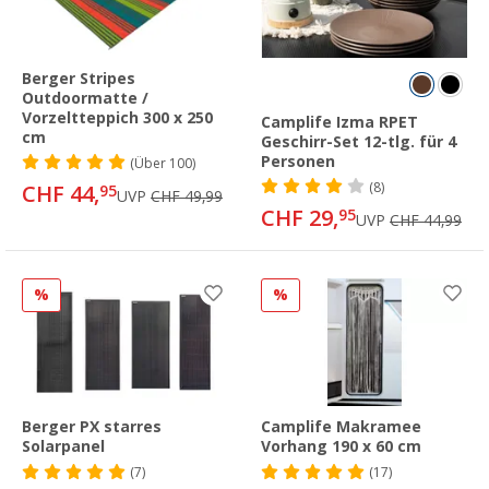
Berger Stripes
Outdoormatte /
Vorzeltteppich 300 x 250
Camplife Izma RPET
cm
Geschirr-Set 12-tlg. für 4
Personen
(
Über
100)
(8)
CHF 44,
95
UVP
CHF 49,99
CHF 29,
95
UVP
CHF 44,99
%
%
Berger PX starres
Camplife Makramee
Solarpanel
Vorhang 190 x 60 cm
(7)
(17)