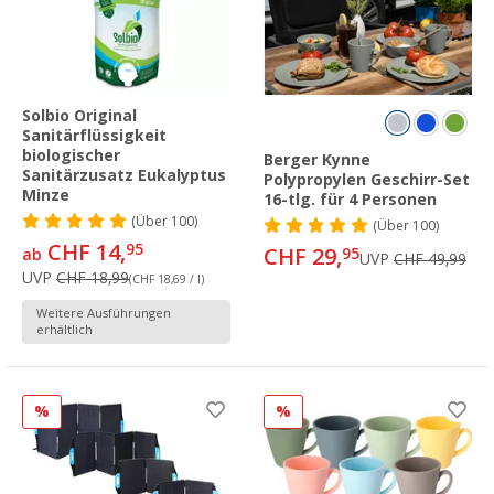
Solbio Original
Sanitärflüssigkeit
biologischer
Berger Kynne
Sanitärzusatz Eukalyptus
Polypropylen Geschirr-Set
Minze
16-tlg. für 4 Personen
(
Über
100)
(
Über
100)
CHF 14,
95
CHF 29,
95
ab
UVP
CHF 49,99
UVP
CHF 18,99
(CHF 18,69 / l)
Weitere Ausführungen
erhältlich
%
%