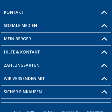
KONTAKT
SOZIALE MEDIEN
Du hast eine Frage?
MEIN BERGER
Filiale finden
HILFE & KONTAKT
Blog
Produkttester
ZAHLUNGSARTEN
Fragen & Antworten / FAQ
Berger Bewusst
Versandinformationen
WIR VERSENDEN MIT
Über uns
Rücksendung
SICHER EINKAUFEN
Bestellstatus
Händler werden