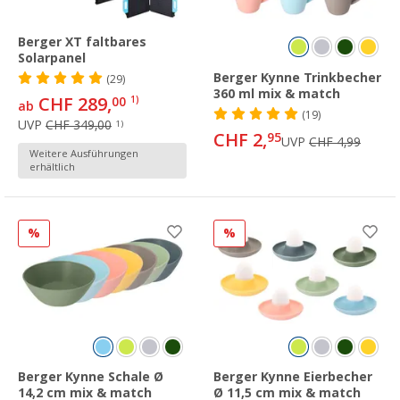
Berger XT faltbares
Solarpanel
Berger Kynne Trinkbecher
(29)
360 ml mix & match
CHF 289,
00
1)
ab
(19)
UVP
CHF 349,00
1)
CHF 2,
95
UVP
CHF 4,99
Weitere Ausführungen
erhältlich
%
%
Berger Kynne Schale Ø
Berger Kynne Eierbecher
14,2 cm mix & match
Ø 11,5 cm mix & match