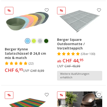
%
%
Berger Square
Outdoormatte /
Vorzeltteppich
Berger Kynne
Salatschüssel Ø 24,8 cm
(
Über
100)
mix & match
CHF 44,
95
ab
(22)
UVP
CHF 49,99
CHF 6,
95
UVP
CHF 9,99
Weitere Ausführungen
erhältlich
%
%