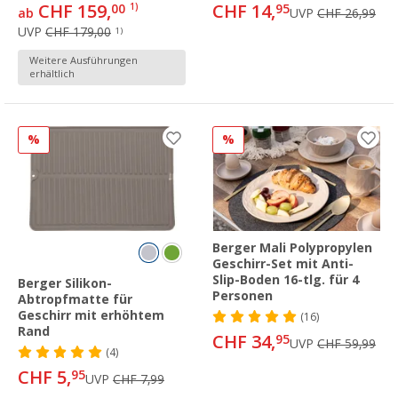
CHF 159,
CHF 14,
00
1)
95
ab
UVP
CHF 26,99
UVP
CHF 179,00
1)
Weitere Ausführungen
erhältlich
%
%
Berger Mali Polypropylen
Geschirr-Set mit Anti-
Slip-Boden 16-tlg. für 4
Berger Silikon-
Personen
Abtropfmatte für
Geschirr mit erhöhtem
(16)
Rand
CHF 34,
95
UVP
CHF 59,99
(4)
CHF 5,
95
UVP
CHF 7,99