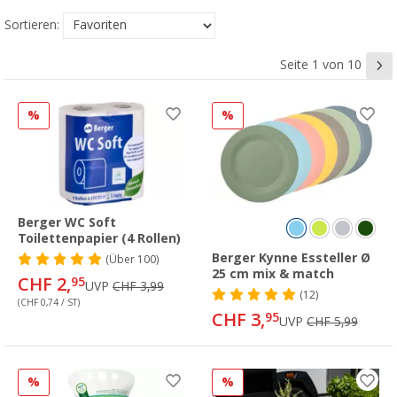
Sortieren:
Seite 1 von 10
%
%
Berger WC Soft
Toilettenpapier (4 Rollen)
Berger Kynne Essteller Ø
(
Über
100)
25 cm mix & match
CHF 2,
95
UVP
CHF 3,99
(12)
(CHF 0,74 / ST)
CHF 3,
95
UVP
CHF 5,99
%
%