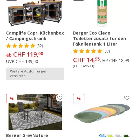
Camplife Capri Küchenbox
Berger Eco Clean
/ Campingschrank
Toilettenzusatz für den
Fäkalientank 1 Liter
(32)
(37)
CHF 119,
00
ab
CHF 14,
95
UVP
CHF 18,99
UVP
CHF 139,00
(CHF 14,95 / l)
Weitere Ausführungen
erhältlich
%
%
Berger GreyNature