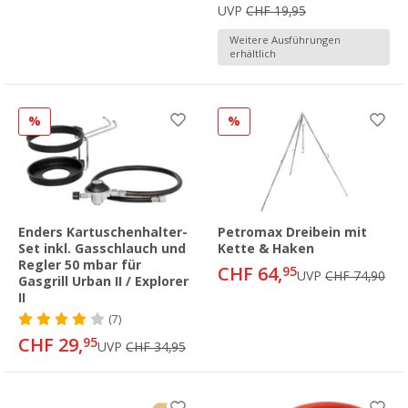
UVP
CHF 19,95
Weitere Ausführungen
erhältlich
%
%
Enders Kartuschenhalter-
Petromax Dreibein mit
Set inkl. Gasschlauch und
Kette & Haken
Regler 50 mbar für
CHF 64,
95
UVP
CHF 74,90
Gasgrill Urban II / Explorer
II
(7)
CHF 29,
95
UVP
CHF 34,95