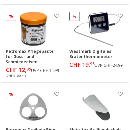
%
%
Petromax Pflegepaste
Westmark Digitales
für Guss- und
Bratenthermometer
Schmiedeeisen
CHF 19,
95
UVP
CHF 24,99
CHF 12,
95
UVP
CHF 14,99
(CHF 51,80 / l)
%
Petromax Dreibein Ring
Metaltex Grillhandschuh