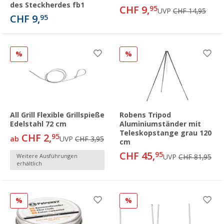
des Steckherdes fb1
CHF 9,
95
UVP
CHF 14,95
CHF 9,
95
%
%
All Grill Flexible Grillspieße
Robens Tripod
Edelstahl 72 cm
Aluminiumständer mit
Teleskopstange grau 120
CHF 2,
95
ab
UVP
CHF 3,95
cm
CHF 45,
95
Weitere Ausführungen
UVP
CHF 81,95
erhältlich
%
%