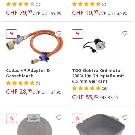
(1)
(4)
CHF 79,
CHF 19,
95
95
UVP
CHF 89,00
UVP
CHF 24,95
%
%
Cadac HP Adapter &
TGO Elektro-Grillmotor
Gasschlauch
230 V für Grillspieße mit
6,5 mm Vierkant
(5)
(20)
CHF 28,
95
UVP
CHF 34,95
CHF 33,
95
CHF 37,95
%
%