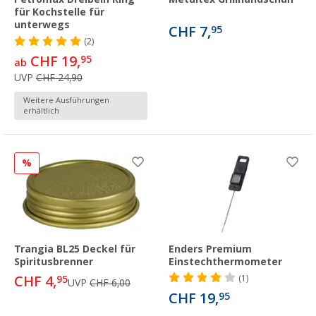
für Kochstelle für
unterwegs
CHF 7,
95
(2)
CHF 19,
95
ab
UVP
CHF 24,90
Weitere Ausführungen
erhältlich
%
Trangia BL25 Deckel für
Enders Premium
Spiritusbrenner
Einstechthermometer
CHF 4,
95
(1)
UVP
CHF 6,00
CHF 19,
95