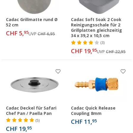
Cadac Grillmatte rund Ø
Cadac Soft Soak 2 Cook
52 cm
Reinigungsschale für 2
Grillplatten gleichzeitig
CHF 5,
95
UVP
CHF 6,95
34 x 39,2 x 10,5 cm
(3)
CHF 19,
95
UVP
CHF 22,95
Cadac Deckel für Safari
Cadac Quick Release
Chef Pan / Paella Pan
Coupling 8mm
CHF 11,
(5)
95
CHF 19,
95