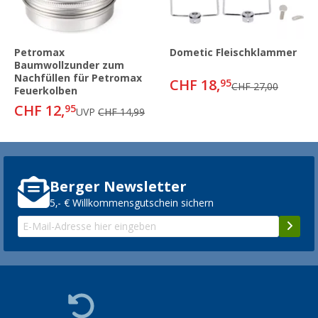
Petromax
Dometic Fleischklammer
Baumwollzunder zum
Nachfüllen für Petromax
CHF 18,
95
CHF 27,00
Feuerkolben
CHF 12,
95
UVP
CHF 14,99
Berger Newsletter
5,- € Willkommensgutschein sichern