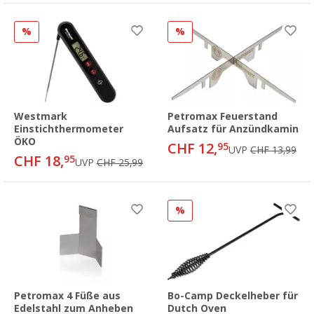
%
%
Westmark
Petromax Feuerstand
Einstichthermometer
Aufsatz für Anzündkamin
ÖKO
CHF 12,
95
UVP
CHF 13,99
CHF 18,
95
UVP
CHF 25,99
%
Petromax 4 Füße aus
Bo-Camp Deckelheber für
Edelstahl zum Anheben
Dutch Oven