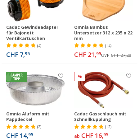
Cadac Gewindeadapter
Omnia Bambus
für Bajonett
Untersetzer 312 x 235 x 22
Ventilkartuschen
mm
(4)
(14)
CHF 7,
CHF 21,
95
95
UVP
CHF 27,20
%
Omnia Aluform mit
Cadac Gasschlauch mit
Pappdeckel
Schnellkupplung
(2)
(12)
CHF 14,
CHF 16,
95
95
ab