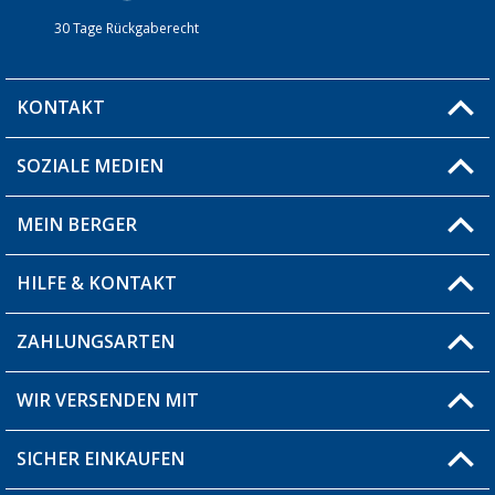
30 Tage Rückgaberecht
KONTAKT
SOZIALE MEDIEN
Du hast eine Frage?
MEIN BERGER
Filiale finden
HILFE & KONTAKT
Blog
Produkttester
ZAHLUNGSARTEN
Fragen & Antworten / FAQ
Berger Bewusst
Versandinformationen
WIR VERSENDEN MIT
Über uns
Rücksendung
SICHER EINKAUFEN
Bestellstatus