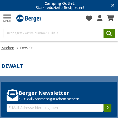
Camping Outlet:
Stark reduzierte Restposten!
Marken
DeWalt
DEWALT
Berger Newsletter
5,- € Willkommensgutschein sichern