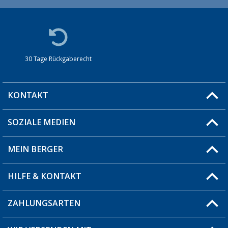
30 Tage Rückgaberecht
KONTAKT
SOZIALE MEDIEN
Du hast eine Frage?
MEIN BERGER
Filiale finden
HILFE & KONTAKT
Blog
Produkttester
ZAHLUNGSARTEN
Fragen & Antworten / FAQ
Berger Bewusst
Versandinformationen