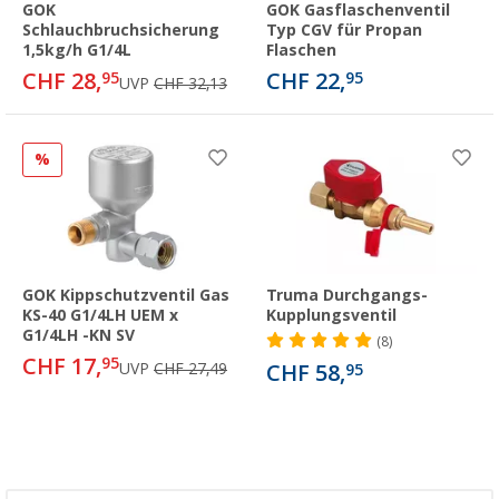
GOK
GOK Gasflaschenventil
Schlauchbruchsicherung
Typ CGV für Propan
1,5kg/h G1/4L
Flaschen
CHF 28,
CHF 22,
95
95
UVP
CHF 32,13
%
GOK Kippschutzventil Gas
Truma Durchgangs-
KS-40 G1/4LH UEM x
Kupplungsventil
G1/4LH -KN SV
(8)
CHF 17,
95
UVP
CHF 27,49
CHF 58,
95