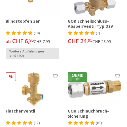
Blindstopfen 3er
GOK Schnellschluss-
Absperrventil Typ DSV
(19)
(7)
CHF 6,
CHF 24,
95
95
ab
CHF 7,95
CHF 28,95
Weitere Ausführungen
erhältlich
%
Flaschenventil
GOK Schlauchbruch-
Sicherung
(17)
(61)