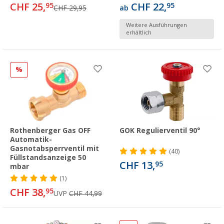
CHF 25,
CHF 22,
95
95
CHF 29,95
ab
Weitere Ausführungen
erhältlich
%
Rothenberger Gas OFF
GOK Regulierventil 90°
Automatik-
Gasnotabsperrventil mit
(40)
Füllstandsanzeige 50
CHF 13,
95
mbar
(1)
CHF 38,
95
UVP
CHF 44,99