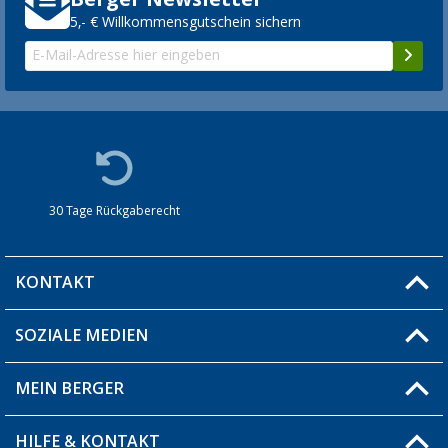
5,- € Willkommensgutschein sichern
30 Tage Rückgaberecht
KONTAKT
SOZIALE MEDIEN
Du hast eine Frage?
MEIN BERGER
Filiale finden
HILFE & KONTAKT
Blog