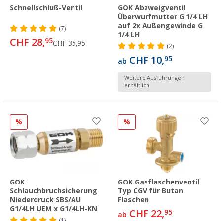
Schnellschluß-Ventil
GOK Abzweigventil
Überwurfmutter G 1/4 LH
auf 2x Außengewinde G
(7)
1/4 LH
CHF 28,
95
CHF 35,95
(2)
CHF 10,
95
ab
Weitere Ausführungen
erhältlich
%
%
GOK
GOK Gasflaschenventil
Schlauchbruchsicherung
Typ CGV für Butan
Niederdruck SBS/AU
Flaschen
G1/4LH UEM x G1/4LH-KN
CHF 22,
95
ab
(1)