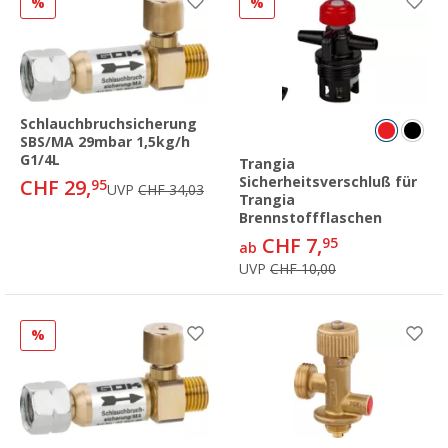
%
%
Schlauchbruchsicherung
SBS/MA 29mbar 1,5kg/h
G1/4L
Trangia
Sicherheitsverschluß für
CHF 29,
95
UVP
CHF 34,03
Trangia
Brennstoffflaschen
CHF 7,
95
ab
UVP
CHF 10,00
%