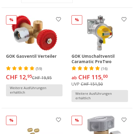
%
%
GOK Gasventil Verteiler
GOK Umschaltventil
Caramatic ProTwo
(59)
(16)
CHF 12,
CHF 115,
95
00
CHF 19,95
ab
UVP
CHF 151,50
Weitere Ausführungen
erhältlich
Weitere Ausführungen
erhältlich
%
%