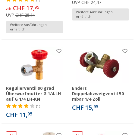
UVP
CHF 24,47
CHF 17,
95
ab
Weitere Ausführungen
UVP
CHF 25,11
erhältlich
Weitere Ausführungen
erhältlich
Regulierventil 90 grad
Enders
Überwurfmutter G 1/4 LH
Doppelabzweigventil 50
auf G 1/4 LH-KN
mbar 1/4 Zoll
CHF 15,
(1)
95
CHF 11,
95